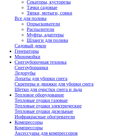
Секаторы, кусторезы
Тачки садовые
Тяпки, мотыги, совки
Все для полива
Опрыскиватели
Распылители
Муфты, адаптеры
Шланги для полива
Садовый декор
Генераторы
Минимойки
Снегоуборочная техника
Снегоуборщики
Ледорубы
Лопаты для уборки снега
Скреперы и движки для уборки снега
Щетки для очистки снега и льда
Тепловое оборудование
Тепловые пушки газовые
Тепловые пушки электрические
Тепловые пушки дизельные
Инфракрасные обогреватели
Компрессоры
Компрессоры
Аксессуары для компрессоров