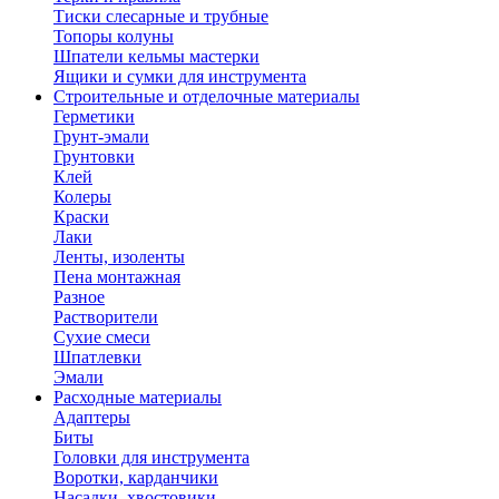
Тиски слесарные и трубные
Топоры колуны
Шпатели кельмы мастерки
Ящики и сумки для инструмента
Строительные и отделочные материалы
Герметики
Грунт-эмали
Грунтовки
Клей
Колеры
Краски
Лаки
Ленты, изоленты
Пена монтажная
Разное
Растворители
Сухие смеси
Шпатлевки
Эмали
Расходные материалы
Адаптеры
Биты
Головки для инструмента
Воротки, карданчики
Насадки, хвостовики