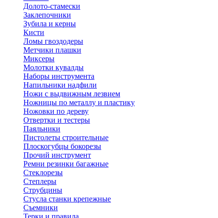
Долото-стамески
Заклепочники
Зубила и керны
Кисти
Ломы гвоздодеры
Метчики плашки
Миксеры
Молотки кувалды
Наборы инструмента
Напильники надфили
Ножи с выдвижным лезвием
Ножницы по металлу и пластику
Ножовки по дереву
Отвертки и тестеры
Паяльники
Пистолеты строительные
Плоскогубцы бокорезы
Прочий инструмент
Ремни резинки багажные
Стеклорезы
Степлеры
Струбцины
Стусла станки крепежные
Съемники
Терки и правила