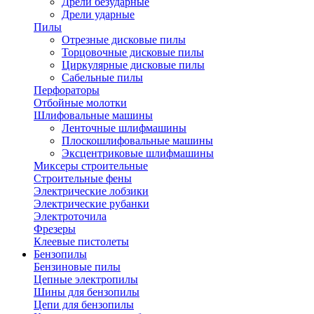
Дрели безударные
Дрели ударные
Пилы
Отрезные дисковые пилы
Торцовочные дисковые пилы
Циркулярные дисковые пилы
Сабельные пилы
Перфораторы
Отбойные молотки
Шлифовальные машины
Ленточные шлифмашины
Плоскошлифовальные машины
Эксцентриковые шлифмашины
Миксеры строительные
Строительные фены
Электрические лобзики
Электрические рубанки
Электроточила
Фрезеры
Клеевые пистолеты
Бензопилы
Бензиновые пилы
Цепные электропилы
Шины для бензопилы
Цепи для бензопилы