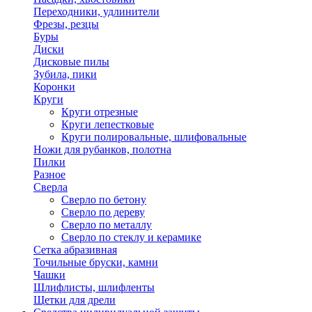
Переходники, удлинители
Фрезы, резцы
Буры
Диски
Дисковые пилы
Зубила, пики
Коронки
Круги
Круги отрезные
Круги лепестковые
Круги полировальные, шлифовальные
Ножи для рубанков, полотна
Пилки
Разное
Сверла
Сверло по бетону
Сверло по дереву
Сверло по металлу
Сверло по стеклу и керамике
Сетка абразивная
Точильные бруски, камни
Чашки
Шлифлисты, шлифленты
Щетки для дрели