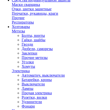
Средства индивидуальной защиты
Маски сварщика
Очки, щитки защитные
Перчатки, рукавицы, краги
Прочие
Респираторы
Хозтовары
Метизы
Болты, винты
Гайки, шайбы
Гвозди
Дюбели, саморезы
Заклепки
Прочие метизы
Уголки
Хомуты
Электрика
Автоматич. выключатели
Батарейки, кроны
Выключатели
Лампы
Прочая электрика
Розетки, вилки
Удлинители
Фонари