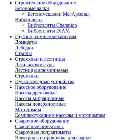
Строительное оборудование
Бетономешалки
Бетономешалки МегАрсенал
Виброплиты
Виброплиты Champion
Виброплиты DIAM
Грузоподъемные механизмы
Домкраты
Лебедки
Стропы
Стремянки и лестницы
Леса, вышки-туры
Лестницы алюминиевые
Стремянки
Пуско-зарядные устройства
Насосное оборудование
Насосы дренажные
Насосы вибрационные
Насосы поверхностные
Мотопомпы
Комплектующие к насосам и мотопомпам
Сварочное оборудование
Сварочные инверторы
Сварочные полуавтоматы
Электроды и проволока для сварки