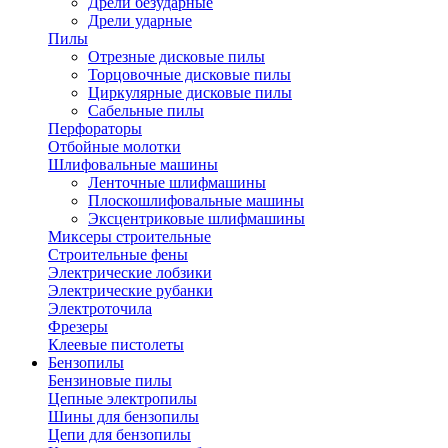
Дрели безударные
Дрели ударные
Пилы
Отрезные дисковые пилы
Торцовочные дисковые пилы
Циркулярные дисковые пилы
Сабельные пилы
Перфораторы
Отбойные молотки
Шлифовальные машины
Ленточные шлифмашины
Плоскошлифовальные машины
Эксцентриковые шлифмашины
Миксеры строительные
Строительные фены
Электрические лобзики
Электрические рубанки
Электроточила
Фрезеры
Клеевые пистолеты
Бензопилы
Бензиновые пилы
Цепные электропилы
Шины для бензопилы
Цепи для бензопилы