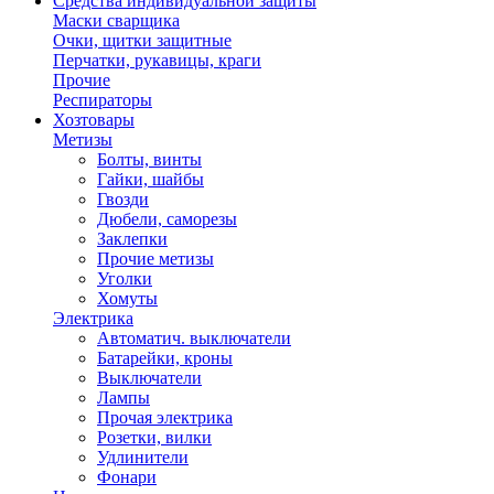
Средства индивидуальной защиты
Маски сварщика
Очки, щитки защитные
Перчатки, рукавицы, краги
Прочие
Респираторы
Хозтовары
Метизы
Болты, винты
Гайки, шайбы
Гвозди
Дюбели, саморезы
Заклепки
Прочие метизы
Уголки
Хомуты
Электрика
Автоматич. выключатели
Батарейки, кроны
Выключатели
Лампы
Прочая электрика
Розетки, вилки
Удлинители
Фонари