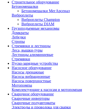
Строительное оборудование
Бетономешалки
Бетономешалки МегАрсенал
Виброплиты
Виброплиты Champion
Виброплиты DIAM
Грузоподъемные механизмы
Домкраты
Лебедки
Стропы
Стремянки и лестницы
Леса, вышки-туры
Лестницы алюминиевые
Стремянки
Пуско-зарядные устройства
Насосное оборудование
Насосы дренажные
Насосы вибрационные
Насосы поверхностные
Мотопомпы
Комплектующие к насосам и мотопомпам
Сварочное оборудование
Сварочные инверторы
Сварочные полуавтоматы
Электроды и проволока для сварки