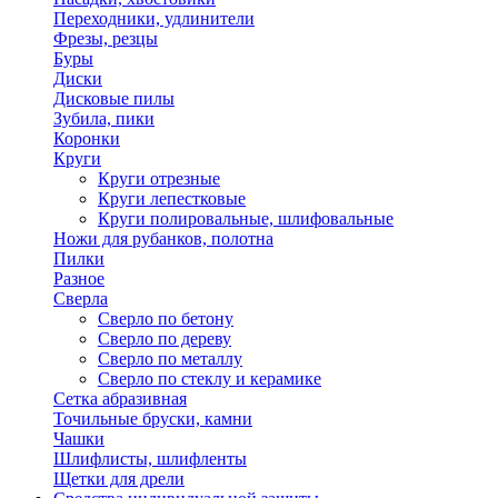
Переходники, удлинители
Фрезы, резцы
Буры
Диски
Дисковые пилы
Зубила, пики
Коронки
Круги
Круги отрезные
Круги лепестковые
Круги полировальные, шлифовальные
Ножи для рубанков, полотна
Пилки
Разное
Сверла
Сверло по бетону
Сверло по дереву
Сверло по металлу
Сверло по стеклу и керамике
Сетка абразивная
Точильные бруски, камни
Чашки
Шлифлисты, шлифленты
Щетки для дрели