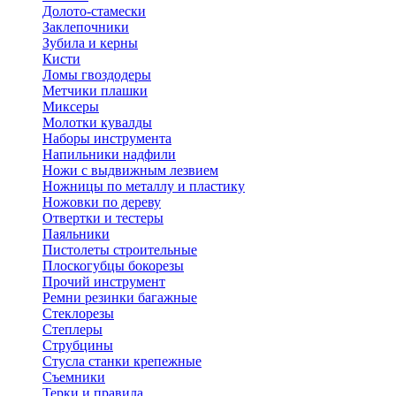
Долото-стамески
Заклепочники
Зубила и керны
Кисти
Ломы гвоздодеры
Метчики плашки
Миксеры
Молотки кувалды
Наборы инструмента
Напильники надфили
Ножи с выдвижным лезвием
Ножницы по металлу и пластику
Ножовки по дереву
Отвертки и тестеры
Паяльники
Пистолеты строительные
Плоскогубцы бокорезы
Прочий инструмент
Ремни резинки багажные
Стеклорезы
Степлеры
Струбцины
Стусла станки крепежные
Съемники
Терки и правила