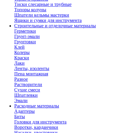
Тиски слесарные и трубные
Топоры колуны
Шпатели кельмы мастерки
Ящики и сумки для инструмента
Строительные и отделочные материалы
Герметики
Грунт-эмали
Грунтовки
Клей
Колеры
Краски
Лаки
Ленты, изоленты
Пена монтажная
Разное
Растворители
Сухие смеси
Шпатлевки
Эмали
Расходные материалы
Адаптеры
Биты
Головки для инструмента
Воротки, карданчики
Насадки, хвостовики