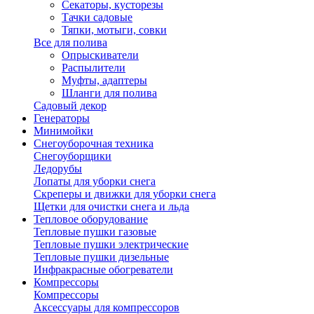
Секаторы, кусторезы
Тачки садовые
Тяпки, мотыги, совки
Все для полива
Опрыскиватели
Распылители
Муфты, адаптеры
Шланги для полива
Садовый декор
Генераторы
Минимойки
Снегоуборочная техника
Снегоуборщики
Ледорубы
Лопаты для уборки снега
Скреперы и движки для уборки снега
Щетки для очистки снега и льда
Тепловое оборудование
Тепловые пушки газовые
Тепловые пушки электрические
Тепловые пушки дизельные
Инфракрасные обогреватели
Компрессоры
Компрессоры
Аксессуары для компрессоров