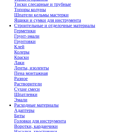
Тиски слесарные и трубные
Топоры колуны
Шпатели кельмы мастерки
Ящики и сумки для инструмента
Строительные и отделочные материалы
Герметики
Грунт-эмали
Грунтовки
Клей
Колеры
Краски
Лаки
Ленты, изоленты
Пена монтажная
Разное
Растворители
Сухие смеси
Шпатлевки
Эмали
Расходные материалы
Адаптеры
Биты
Головки для инструмента
Воротки, карданчики
Насадки, хвостовики