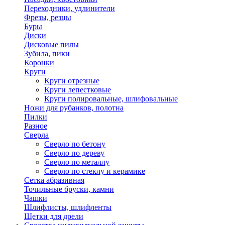
Переходники, удлинители
Фрезы, резцы
Буры
Диски
Дисковые пилы
Зубила, пики
Коронки
Круги
Круги отрезные
Круги лепестковые
Круги полировальные, шлифовальные
Ножи для рубанков, полотна
Пилки
Разное
Сверла
Сверло по бетону
Сверло по дереву
Сверло по металлу
Сверло по стеклу и керамике
Сетка абразивная
Точильные бруски, камни
Чашки
Шлифлисты, шлифленты
Щетки для дрели