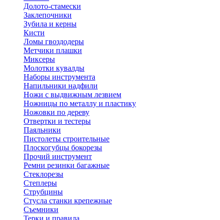
Долото-стамески
Заклепочники
Зубила и керны
Кисти
Ломы гвоздодеры
Метчики плашки
Миксеры
Молотки кувалды
Наборы инструмента
Напильники надфили
Ножи с выдвижным лезвием
Ножницы по металлу и пластику
Ножовки по дереву
Отвертки и тестеры
Паяльники
Пистолеты строительные
Плоскогубцы бокорезы
Прочий инструмент
Ремни резинки багажные
Стеклорезы
Степлеры
Струбцины
Стусла станки крепежные
Съемники
Терки и правила