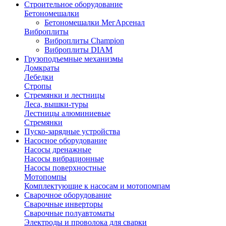
Строительное оборудование
Бетономешалки
Бетономешалки МегАрсенал
Виброплиты
Виброплиты Champion
Виброплиты DIAM
Грузоподъемные механизмы
Домкраты
Лебедки
Стропы
Стремянки и лестницы
Леса, вышки-туры
Лестницы алюминиевые
Стремянки
Пуско-зарядные устройства
Насосное оборудование
Насосы дренажные
Насосы вибрационные
Насосы поверхностные
Мотопомпы
Комплектующие к насосам и мотопомпам
Сварочное оборудование
Сварочные инверторы
Сварочные полуавтоматы
Электроды и проволока для сварки