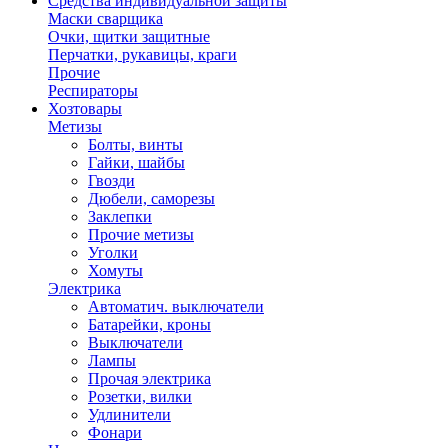
Средства индивидуальной защиты
Маски сварщика
Очки, щитки защитные
Перчатки, рукавицы, краги
Прочие
Респираторы
Хозтовары
Метизы
Болты, винты
Гайки, шайбы
Гвозди
Дюбели, саморезы
Заклепки
Прочие метизы
Уголки
Хомуты
Электрика
Автоматич. выключатели
Батарейки, кроны
Выключатели
Лампы
Прочая электрика
Розетки, вилки
Удлинители
Фонари