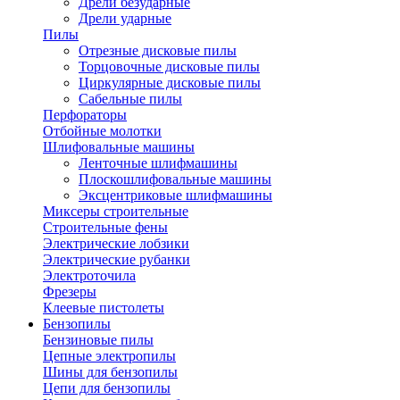
Дрели безударные
Дрели ударные
Пилы
Отрезные дисковые пилы
Торцовочные дисковые пилы
Циркулярные дисковые пилы
Сабельные пилы
Перфораторы
Отбойные молотки
Шлифовальные машины
Ленточные шлифмашины
Плоскошлифовальные машины
Эксцентриковые шлифмашины
Миксеры строительные
Строительные фены
Электрические лобзики
Электрические рубанки
Электроточила
Фрезеры
Клеевые пистолеты
Бензопилы
Бензиновые пилы
Цепные электропилы
Шины для бензопилы
Цепи для бензопилы