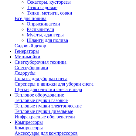
Секаторы, кусторезы
Тачки садовые
Тяпки, мотыги, совки
Все для полива
Опрыскиватели
Распылители
Муфты, адаптеры
Шланги для полива
Садовый декор
Генераторы
Минимойки
Снегоуборочная техника
Снегоуборщики
Ледорубы
Лопаты для уборки снега
Скреперы и движки для уборки снега
Щетки для очистки снега и льда
Тепловое оборудование
Тепловые пушки газовые
Тепловые пушки электрические
Тепловые пушки дизельные
Инфракрасные обогреватели
Компрессоры
Компрессоры
Аксессуары для компрессоров