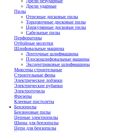
Дрели безударные
Дрели ударные
Пилы
Отрезные дисковые пилы
Торцовочные дисковые пилы
Циркулярные дисковые пилы
Сабельные пилы
Перфораторы
Отбойные молотки
Шлифовальные машины
Ленточные шлифмашины
Плоскошлифовальные машины
Эксцентриковые шлифмашины
Миксеры строительные
Строительные фены
Электрические лобзики
Электрические рубанки
Электроточила
Фрезеры
Клеевые пистолеты
Бензопилы
Бензиновые пилы
Цепные электропилы
Шины для бензопилы
Цепи для бензопилы