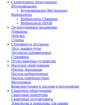
Строительное оборудование
Бетономешалки
Бетономешалки МегАрсенал
Виброплиты
Виброплиты Champion
Виброплиты DIAM
Грузоподъемные механизмы
Домкраты
Лебедки
Стропы
Стремянки и лестницы
Леса, вышки-туры
Лестницы алюминиевые
Стремянки
Пуско-зарядные устройства
Насосное оборудование
Насосы дренажные
Насосы вибрационные
Насосы поверхностные
Мотопомпы
Комплектующие к насосам и мотопомпам
Сварочное оборудование
Сварочные инверторы
Сварочные полуавтоматы
Электроды и проволока для сварки