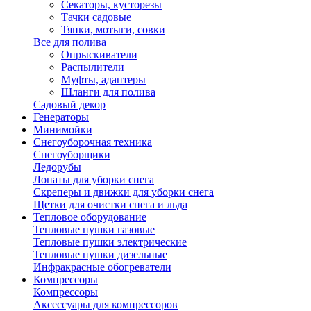
Секаторы, кусторезы
Тачки садовые
Тяпки, мотыги, совки
Все для полива
Опрыскиватели
Распылители
Муфты, адаптеры
Шланги для полива
Садовый декор
Генераторы
Минимойки
Снегоуборочная техника
Снегоуборщики
Ледорубы
Лопаты для уборки снега
Скреперы и движки для уборки снега
Щетки для очистки снега и льда
Тепловое оборудование
Тепловые пушки газовые
Тепловые пушки электрические
Тепловые пушки дизельные
Инфракрасные обогреватели
Компрессоры
Компрессоры
Аксессуары для компрессоров