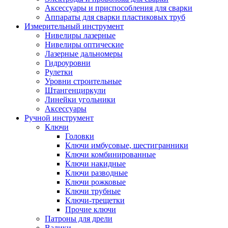
Аксессуары и приспособления для сварки
Аппараты для сварки пластиковых труб
Измерительный инструмент
Нивелиры лазерные
Нивелиры оптические
Лазерные дальномеры
Гидроуровни
Рулетки
Уровни строительные
Штангенциркули
Линейки угольники
Аксессуары
Ручной инструмент
Ключи
Головки
Ключи имбусовые, шестигранники
Ключи комбинированные
Ключи накидные
Ключи разводные
Ключи рожковые
Ключи трубные
Ключи-трещетки
Прочие ключи
Патроны для дрели
Валики