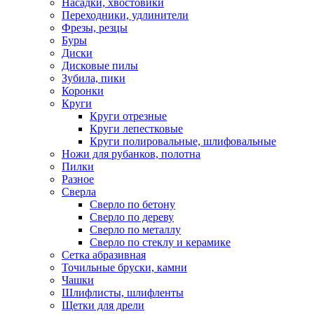
Насадки, хвостовики
Переходники, удлинители
Фрезы, резцы
Буры
Диски
Дисковые пилы
Зубила, пики
Коронки
Круги
Круги отрезные
Круги лепестковые
Круги полировальные, шлифовальные
Ножи для рубанков, полотна
Пилки
Разное
Сверла
Сверло по бетону
Сверло по дереву
Сверло по металлу
Сверло по стеклу и керамике
Сетка абразивная
Точильные бруски, камни
Чашки
Шлифлисты, шлифленты
Щетки для дрели