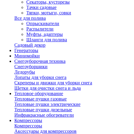
Секаторы, кусторезы
Тачки садовые
Тяпки, мотыги, совки
Все для полива
Опрыскиватели
Распылители
Муфты, адаптеры
Шланги для полива
Садовый декор
Генераторы
Минимойки
Снегоуборочная техника
Снегоуборщики
Ледорубы
Лопаты для уборки снега
Скреперы и движки для уборки снега
Щетки для очистки снега и льда
Тепловое оборудование
Тепловые пушки газовые
Тепловые пушки электрические
Тепловые пушки дизельные
Инфракрасные обогреватели
Компрессоры
Компрессоры
Аксессуары для компрессоров