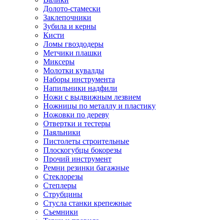
Долото-стамески
Заклепочники
Зубила и керны
Кисти
Ломы гвоздодеры
Метчики плашки
Миксеры
Молотки кувалды
Наборы инструмента
Напильники надфили
Ножи с выдвижным лезвием
Ножницы по металлу и пластику
Ножовки по дереву
Отвертки и тестеры
Паяльники
Пистолеты строительные
Плоскогубцы бокорезы
Прочий инструмент
Ремни резинки багажные
Стеклорезы
Степлеры
Струбцины
Стусла станки крепежные
Съемники