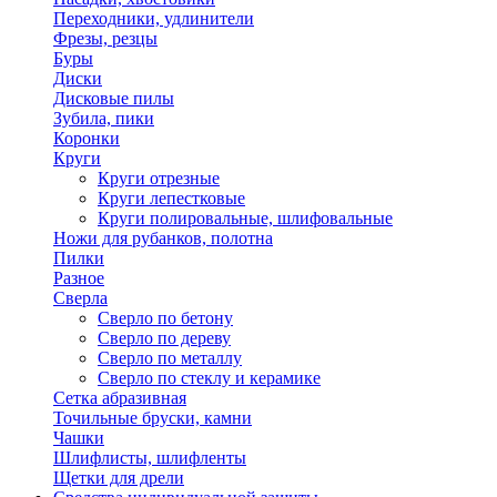
Переходники, удлинители
Фрезы, резцы
Буры
Диски
Дисковые пилы
Зубила, пики
Коронки
Круги
Круги отрезные
Круги лепестковые
Круги полировальные, шлифовальные
Ножи для рубанков, полотна
Пилки
Разное
Сверла
Сверло по бетону
Сверло по дереву
Сверло по металлу
Сверло по стеклу и керамике
Сетка абразивная
Точильные бруски, камни
Чашки
Шлифлисты, шлифленты
Щетки для дрели