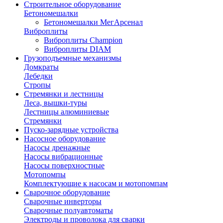
Строительное оборудование
Бетономешалки
Бетономешалки МегАрсенал
Виброплиты
Виброплиты Champion
Виброплиты DIAM
Грузоподъемные механизмы
Домкраты
Лебедки
Стропы
Стремянки и лестницы
Леса, вышки-туры
Лестницы алюминиевые
Стремянки
Пуско-зарядные устройства
Насосное оборудование
Насосы дренажные
Насосы вибрационные
Насосы поверхностные
Мотопомпы
Комплектующие к насосам и мотопомпам
Сварочное оборудование
Сварочные инверторы
Сварочные полуавтоматы
Электроды и проволока для сварки