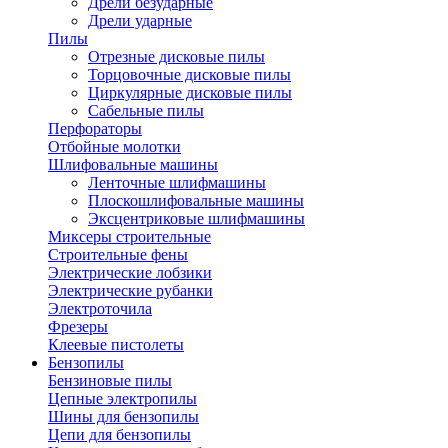
Дрели безударные
Дрели ударные
Пилы
Отрезные дисковые пилы
Торцовочные дисковые пилы
Циркулярные дисковые пилы
Сабельные пилы
Перфораторы
Отбойные молотки
Шлифовальные машины
Ленточные шлифмашины
Плоскошлифовальные машины
Эксцентриковые шлифмашины
Миксеры строительные
Строительные фены
Электрические лобзики
Электрические рубанки
Электроточила
Фрезеры
Клеевые пистолеты
Бензопилы
Бензиновые пилы
Цепные электропилы
Шины для бензопилы
Цепи для бензопилы