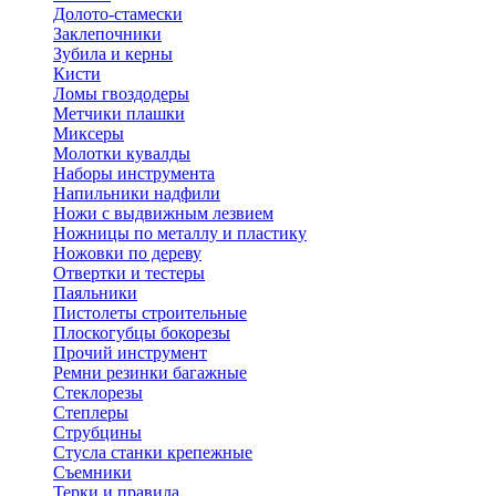
Долото-стамески
Заклепочники
Зубила и керны
Кисти
Ломы гвоздодеры
Метчики плашки
Миксеры
Молотки кувалды
Наборы инструмента
Напильники надфили
Ножи с выдвижным лезвием
Ножницы по металлу и пластику
Ножовки по дереву
Отвертки и тестеры
Паяльники
Пистолеты строительные
Плоскогубцы бокорезы
Прочий инструмент
Ремни резинки багажные
Стеклорезы
Степлеры
Струбцины
Стусла станки крепежные
Съемники
Терки и правила