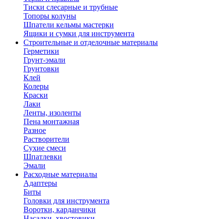
Тиски слесарные и трубные
Топоры колуны
Шпатели кельмы мастерки
Ящики и сумки для инструмента
Строительные и отделочные материалы
Герметики
Грунт-эмали
Грунтовки
Клей
Колеры
Краски
Лаки
Ленты, изоленты
Пена монтажная
Разное
Растворители
Сухие смеси
Шпатлевки
Эмали
Расходные материалы
Адаптеры
Биты
Головки для инструмента
Воротки, карданчики
Насадки, хвостовики