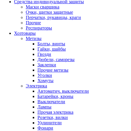
Средства индивидуальной защиты
Маски сварщика
Очки, щитки защитные
Перчатки, рукавицы, краги
Прочие
Респираторы
Хозтовары
Метизы
Болты, винты
Гайки, шайбы
Гвозди
Дюбели, саморезы
Заклепки
Прочие метизы
Уголки
Хомуты
Электрика
Автоматич. выключатели
Батарейки, кроны
Выключатели
Лампы
Прочая электрика
Розетки, вилки
Удлинители
Фонари