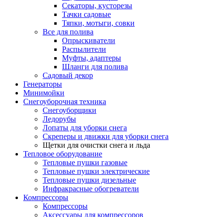
Секаторы, кусторезы
Тачки садовые
Тяпки, мотыги, совки
Все для полива
Опрыскиватели
Распылители
Муфты, адаптеры
Шланги для полива
Садовый декор
Генераторы
Минимойки
Снегоуборочная техника
Снегоуборщики
Ледорубы
Лопаты для уборки снега
Скреперы и движки для уборки снега
Щетки для очистки снега и льда
Тепловое оборудование
Тепловые пушки газовые
Тепловые пушки электрические
Тепловые пушки дизельные
Инфракрасные обогреватели
Компрессоры
Компрессоры
Аксессуары для компрессоров