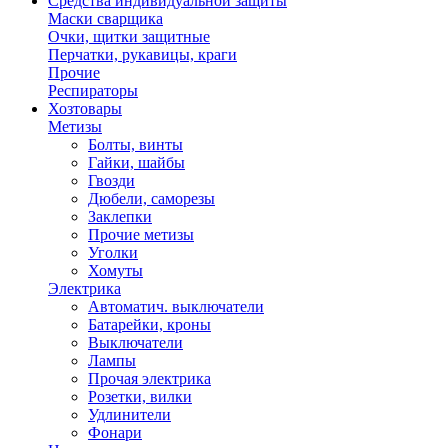
Средства индивидуальной защиты
Маски сварщика
Очки, щитки защитные
Перчатки, рукавицы, краги
Прочие
Респираторы
Хозтовары
Метизы
Болты, винты
Гайки, шайбы
Гвозди
Дюбели, саморезы
Заклепки
Прочие метизы
Уголки
Хомуты
Электрика
Автоматич. выключатели
Батарейки, кроны
Выключатели
Лампы
Прочая электрика
Розетки, вилки
Удлинители
Фонари