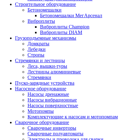
Строительное оборудование
Бетономешалки
Бетономешалки МегАрсенал
Виброплиты
Виброплиты Champion
Виброплиты DIAM
Грузоподъемные механизмы
Домкраты
Лебедки
Стропы
Стремянки и лестницы
Леса, вышки-туры
Лестницы алюминиевые
Стремянки
Пуско-зарядные устройства
Насосное оборудование
Насосы дренажные
Насосы вибрационные
Насосы поверхностные
Мотопомпы
Комплектующие к насосам и мотопомпам
Сварочное оборудование
Сварочные инверторы
Сварочные полуавтоматы
Электроды и проволока для сварки