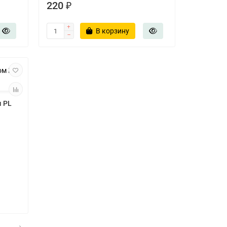
220 ₽
В корзину
м PL