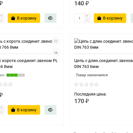
₽
140 ₽
В корзину
В корзину
с коротк.соединит.звеном PL
Цепь с длин.соединит.звено
66 8мм
DIN 763 6мм
Товар закончился
₽
Последняя цена:
170 ₽
В корзину