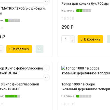
Ручка для колуна бук 700мм
 "MATRIX" 2700гр с фибергл.
й
290 ₽
 ₽
В корзину
В корзину
 0,8кг с фиберглассовой
Топор 1000 г в сборе
ткой ВОЛАТ
.кованый.деревянное топор