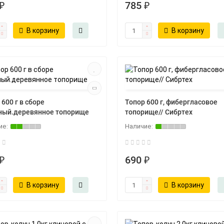
₽
785 ₽
В корзину
В корзину
 600 г в сборе
Топор 600 г, фибергласовое
ный.деревянное топорище
топорище// Сибртех
₽
690 ₽
В корзину
В корзину