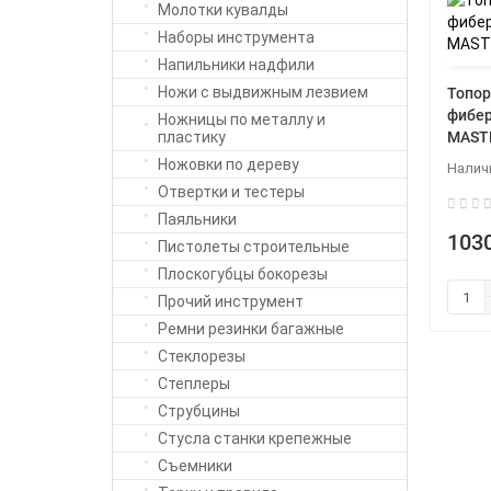
Прочие ключи
Молотки кувалды
Наборы инструмента
Напильники надфили
Ножи с выдвижным лезвием
Топор
фибер
Ножницы по металлу и
пластику
MAST
Ножовки по дереву
Отвертки и тестеры
Паяльники
1030
Пистолеты строительные
Плоскогубцы бокорезы
Прочий инструмент
Ремни резинки багажные
Стеклорезы
Степлеры
Струбцины
Стусла станки крепежные
Съемники