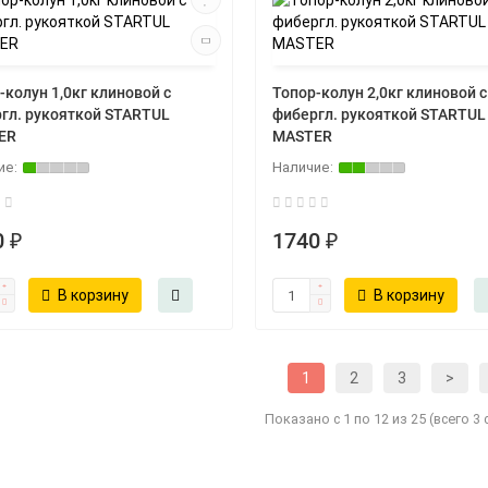
-колун 1,0кг клиновой с
Топор-колун 2,0кг клиновой с
гл. рукояткой STARTUL
фибергл. рукояткой STARTUL
ER
MASTER
 ₽
1740 ₽
В корзину
В корзину
1
2
3
>
Показано с 1 по 12 из 25 (всего 3 