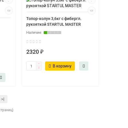
Топор-колун 3,6кг с фибергл.
рукояткой STARTUL MASTER
2320 ₽
В корзину
>|
страниц)