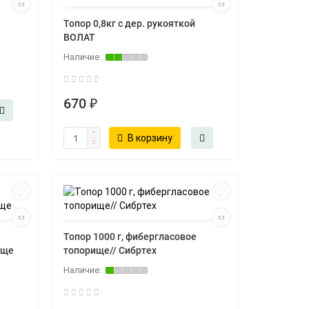
Топор 0,8кг с дер. рукояткой
ВОЛАТ
670 ₽
В корзину
Топор 1000 г, фибергласовое
ище
топорище// Сибртех