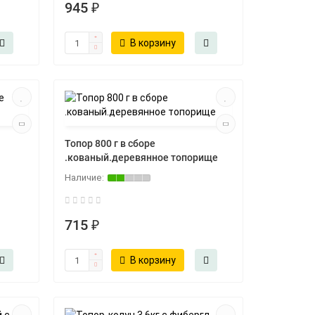
945 ₽
В корзину
Топор 800 г в сборе
.кованый.деревянное топорище
715 ₽
В корзину