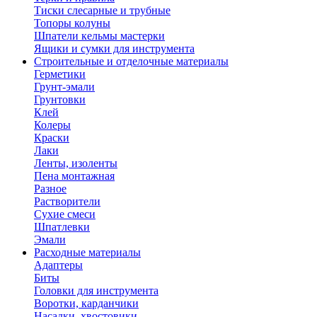
Тиски слесарные и трубные
Топоры колуны
Шпатели кельмы мастерки
Ящики и сумки для инструмента
Строительные и отделочные материалы
Герметики
Грунт-эмали
Грунтовки
Клей
Колеры
Краски
Лаки
Ленты, изоленты
Пена монтажная
Разное
Растворители
Сухие смеси
Шпатлевки
Эмали
Расходные материалы
Адаптеры
Биты
Головки для инструмента
Воротки, карданчики
Насадки, хвостовики