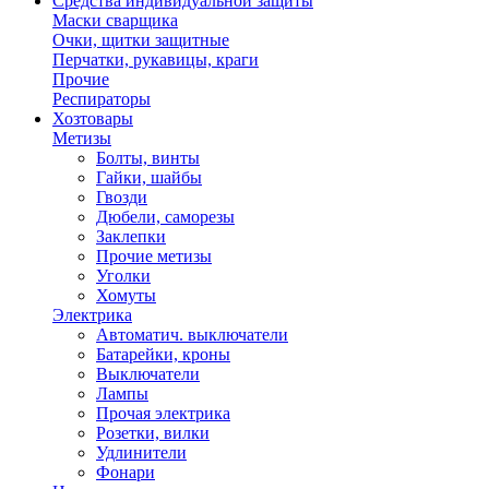
Средства индивидуальной защиты
Маски сварщика
Очки, щитки защитные
Перчатки, рукавицы, краги
Прочие
Респираторы
Хозтовары
Метизы
Болты, винты
Гайки, шайбы
Гвозди
Дюбели, саморезы
Заклепки
Прочие метизы
Уголки
Хомуты
Электрика
Автоматич. выключатели
Батарейки, кроны
Выключатели
Лампы
Прочая электрика
Розетки, вилки
Удлинители
Фонари