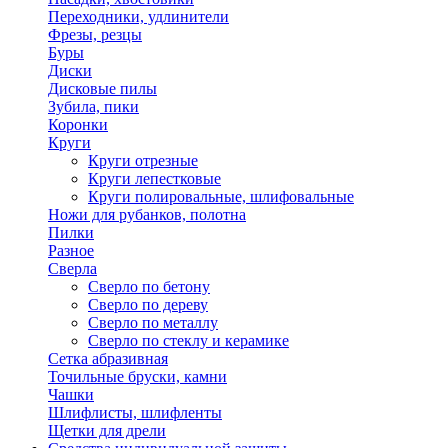
Переходники, удлинители
Фрезы, резцы
Буры
Диски
Дисковые пилы
Зубила, пики
Коронки
Круги
Круги отрезные
Круги лепестковые
Круги полировальные, шлифовальные
Ножи для рубанков, полотна
Пилки
Разное
Сверла
Сверло по бетону
Сверло по дереву
Сверло по металлу
Сверло по стеклу и керамике
Сетка абразивная
Точильные бруски, камни
Чашки
Шлифлисты, шлифленты
Щетки для дрели