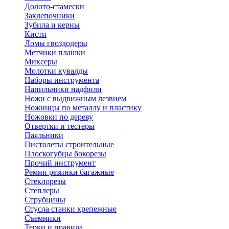
Долото-стамески
Заклепочники
Зубила и керны
Кисти
Ломы гвоздодеры
Метчики плашки
Миксеры
Молотки кувалды
Наборы инструмента
Напильники надфили
Ножи с выдвижным лезвием
Ножницы по металлу и пластику
Ножовки по дереву
Отвертки и тестеры
Паяльники
Пистолеты строительные
Плоскогубцы бокорезы
Прочий инструмент
Ремни резинки багажные
Стеклорезы
Степлеры
Струбцины
Стусла станки крепежные
Съемники
Терки и правила