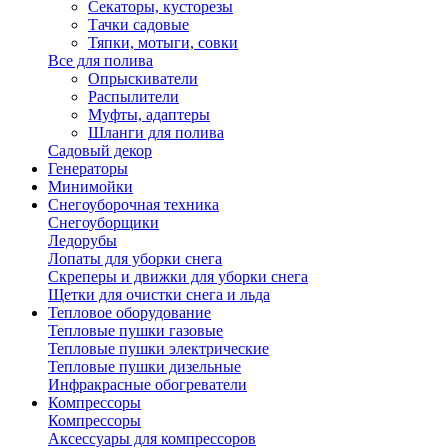
Секаторы, кусторезы
Тачки садовые
Тяпки, мотыги, совки
Все для полива
Опрыскиватели
Распылители
Муфты, адаптеры
Шланги для полива
Садовый декор
Генераторы
Минимойки
Снегоуборочная техника
Снегоуборщики
Ледорубы
Лопаты для уборки снега
Скреперы и движки для уборки снега
Щетки для очистки снега и льда
Тепловое оборудование
Тепловые пушки газовые
Тепловые пушки электрические
Тепловые пушки дизельные
Инфракрасные обогреватели
Компрессоры
Компрессоры
Аксессуары для компрессоров