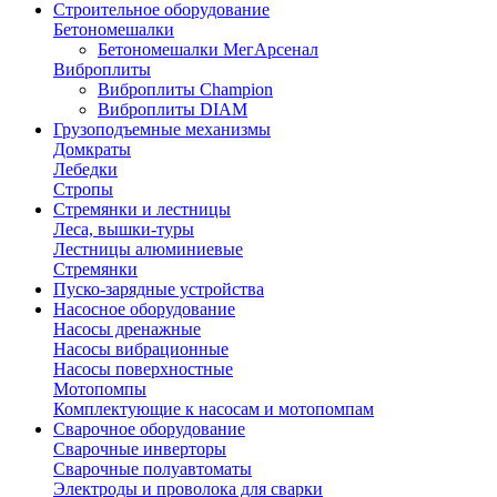
Строительное оборудование
Бетономешалки
Бетономешалки МегАрсенал
Виброплиты
Виброплиты Champion
Виброплиты DIAM
Грузоподъемные механизмы
Домкраты
Лебедки
Стропы
Стремянки и лестницы
Леса, вышки-туры
Лестницы алюминиевые
Стремянки
Пуско-зарядные устройства
Насосное оборудование
Насосы дренажные
Насосы вибрационные
Насосы поверхностные
Мотопомпы
Комплектующие к насосам и мотопомпам
Сварочное оборудование
Сварочные инверторы
Сварочные полуавтоматы
Электроды и проволока для сварки