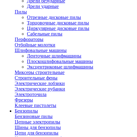
Дрели безударные
Дрели ударные
Пилы
Отрезные дисковые пилы
Торцовочные дисковые пилы
Циркулярные дисковые пилы
Сабельные пилы
Перфораторы
Отбойные молотки
Шлифовальные машины
Ленточные шлифмашины
Плоскошлифовальные машины
Эксцентриковые шлифмашины
Миксеры строительные
Строительные фены
Электрические лобзики
Электрические рубанки
Электроточила
Фрезеры
Клеевые пистолеты
Бензопилы
Бензиновые пилы
Цепные электропилы
Шины для бензопилы
Цепи для бензопилы