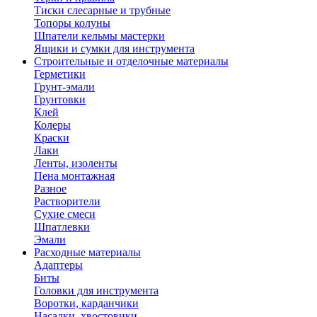
Тиски слесарные и трубные
Топоры колуны
Шпатели кельмы мастерки
Ящики и сумки для инструмента
Строительные и отделочные материалы
Герметики
Грунт-эмали
Грунтовки
Клей
Колеры
Краски
Лаки
Ленты, изоленты
Пена монтажная
Разное
Растворители
Сухие смеси
Шпатлевки
Эмали
Расходные материалы
Адаптеры
Биты
Головки для инструмента
Воротки, карданчики
Насадки, хвостовики