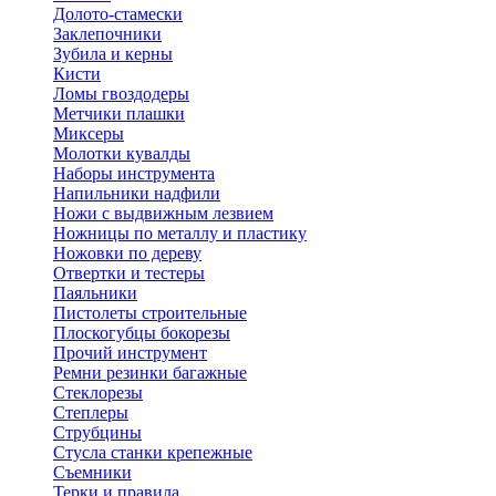
Долото-стамески
Заклепочники
Зубила и керны
Кисти
Ломы гвоздодеры
Метчики плашки
Миксеры
Молотки кувалды
Наборы инструмента
Напильники надфили
Ножи с выдвижным лезвием
Ножницы по металлу и пластику
Ножовки по дереву
Отвертки и тестеры
Паяльники
Пистолеты строительные
Плоскогубцы бокорезы
Прочий инструмент
Ремни резинки багажные
Стеклорезы
Степлеры
Струбцины
Стусла станки крепежные
Съемники
Терки и правила