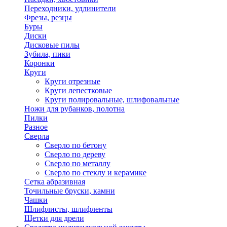
Переходники, удлинители
Фрезы, резцы
Буры
Диски
Дисковые пилы
Зубила, пики
Коронки
Круги
Круги отрезные
Круги лепестковые
Круги полировальные, шлифовальные
Ножи для рубанков, полотна
Пилки
Разное
Сверла
Сверло по бетону
Сверло по дереву
Сверло по металлу
Сверло по стеклу и керамике
Сетка абразивная
Точильные бруски, камни
Чашки
Шлифлисты, шлифленты
Щетки для дрели