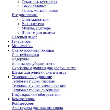
Секаторы, кусторезы
Тачки садовые
Тяпки, мотыги, совки
Все для полива
Опрыскиватели
Распылители
Муфты, адаптеры
Шланги для полива
Садовый декор
Генераторы
Минимойки
Снегоуборочная техника
Снегоуборщики
Ледорубы
Лопаты для уборки снега
Скреперы и движки для уборки снега
Щетки для очистки снега и льда
Тепловое оборудование
Тепловые пушки газовые
Тепловые пушки электрические
Тепловые пушки дизельные
Инфракрасные обогреватели
Компрессоры
Компрессоры
Аксессуары для компрессоров