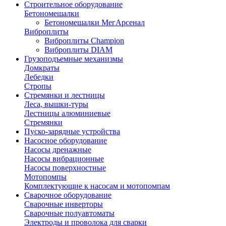
Строительное оборудование
Бетономешалки
Бетономешалки МегАрсенал
Виброплиты
Виброплиты Champion
Виброплиты DIAM
Грузоподъемные механизмы
Домкраты
Лебедки
Стропы
Стремянки и лестницы
Леса, вышки-туры
Лестницы алюминиевые
Стремянки
Пуско-зарядные устройства
Насосное оборудование
Насосы дренажные
Насосы вибрационные
Насосы поверхностные
Мотопомпы
Комплектующие к насосам и мотопомпам
Сварочное оборудование
Сварочные инверторы
Сварочные полуавтоматы
Электроды и проволока для сварки