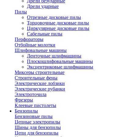
Дрели безударные
Дрели ударные
Пилы
Отрезные дисковые пилы
Торцовочные дисковые пилы
Циркулярные дисковые пилы
Сабельные пилы
Перфораторы
Отбойные молотки
Шлифовальные машины
Ленточные шлифмашины
Плоскошлифовальные машины
Эксцентриковые шлифмашины
Миксеры строительные
Строительные фены
Электрические лобзики
Электрические рубанки
Электроточила
Фрезеры
Клеевые пистолеты
Бензопилы
Бензиновые пилы
Цепные электропилы
Шины для бензопилы
Цепи для бензопилы