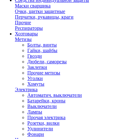
Средства индивидуальной защиты
Маски сварщика
Очки, щитки защитные
Перчатки, рукавицы, краги
Прочие
Респираторы
Хозтовары
Метизы
Болты, винты
Гайки, шайбы
Гвозди
Дюбели, саморезы
Заклепки
Прочие метизы
Уголки
Хомуты
Электрика
Автоматич. выключатели
Батарейки, кроны
Выключатели
Лампы
Прочая электрика
Розетки, вилки
Удлинители
Фонари