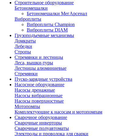
Строительное оборудование
Бетономешалки
Бетономешалки МегАрсенал
Виброплиты
Виброплиты Champion
Виброплиты DIAM
Грузоподъемные механизмы
Домкраты
Лебедки
Стропы
Стремянки и лестницы
Леса, вышки-туры
Лестницы алюминиевые
Стремянки
Пуско-зарядные устройства
Насосное оборудование
Насосы дренажные
Насосы вибрационные
Насосы поверхностные
Мотопомпы
Комплектующие к насосам и мотопомпам
Сварочное оборудование
Сварочные инверторы
Сварочные полуавтоматы
Электроды и проволока для сварки