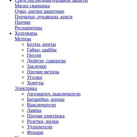
Средства индивидуальной защиты
Маски сварщика
Очки, щитки защитные
Перчатки, рукавицы, краги
Прочие
Респираторы
Хозтовары
Метизы
Болты, винты
Гайки, шайбы
Гвозди
Дюбели, саморезы
Заклепки
Прочие метизы
Уголки
Хомуты
Электрика
Автоматич. выключатели
Батарейки, кроны
Выключатели
Лампы
Прочая электрика
Розетки, вилки
Удлинители
Фонари