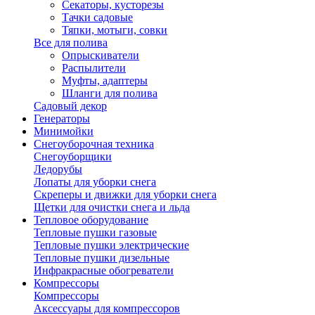
Секаторы, кусторезы
Тачки садовые
Тяпки, мотыги, совки
Все для полива
Опрыскиватели
Распылители
Муфты, адаптеры
Шланги для полива
Садовый декор
Генераторы
Минимойки
Снегоуборочная техника
Снегоуборщики
Ледорубы
Лопаты для уборки снега
Скреперы и движки для уборки снега
Щетки для очистки снега и льда
Тепловое оборудование
Тепловые пушки газовые
Тепловые пушки электрические
Тепловые пушки дизельные
Инфракрасные обогреватели
Компрессоры
Компрессоры
Аксессуары для компрессоров