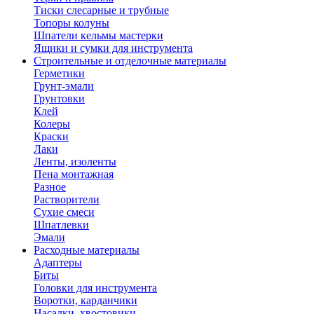
Тиски слесарные и трубные
Топоры колуны
Шпатели кельмы мастерки
Ящики и сумки для инструмента
Строительные и отделочные материалы
Герметики
Грунт-эмали
Грунтовки
Клей
Колеры
Краски
Лаки
Ленты, изоленты
Пена монтажная
Разное
Растворители
Сухие смеси
Шпатлевки
Эмали
Расходные материалы
Адаптеры
Биты
Головки для инструмента
Воротки, карданчики
Насадки, хвостовики