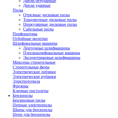
Дрели безударные
Дрели ударные
Пилы
Отрезные дисковые пилы
Торцовочные дисковые пилы
Циркулярные дисковые пилы
Сабельные пилы
Перфораторы
Отбойные молотки
Шлифовальные машины
Ленточные шлифмашины
Плоскошлифовальные машины
Эксцентриковые шлифмашины
Миксеры строительные
Строительные фены
Электрические лобзики
Электрические рубанки
Электроточила
Фрезеры
Клеевые пистолеты
Бензопилы
Бензиновые пилы
Цепные электропилы
Шины для бензопилы
Цепи для бензопилы