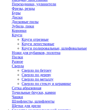
Переходники, удлинители
Фрезы, резцы
Буры
Диски
Дисковые пилы
Зубила, пики
Коронки
Круги
Круги отрезные
Круги лепестковые
Круги полировальные, шлифовальные
Ножи для рубанков, полотна
Пилки
Разное
Сверла
Сверло по бетону
Сверло по дереву
Сверло по металлу
Сверло по стеклу и керамике
Сетка абразивная
Точильные бруски, камни
Чашки
Шлифлисты, шлифленты
Щетки для дрели