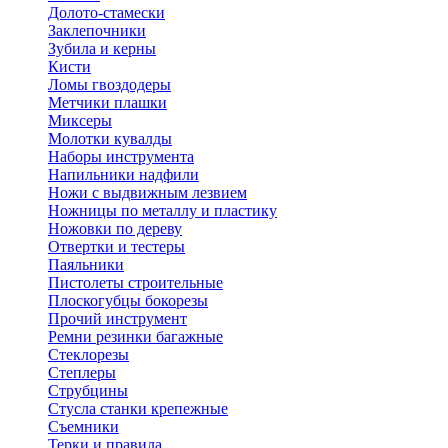
Долото-стамески
Заклепочники
Зубила и керны
Кисти
Ломы гвоздодеры
Метчики плашки
Миксеры
Молотки кувалды
Наборы инструмента
Напильники надфили
Ножи с выдвижным лезвием
Ножницы по металлу и пластику
Ножовки по дереву
Отвертки и тестеры
Паяльники
Пистолеты строительные
Плоскогубцы бокорезы
Прочий инструмент
Ремни резинки багажные
Стеклорезы
Степлеры
Струбцины
Стусла станки крепежные
Съемники
Терки и правила