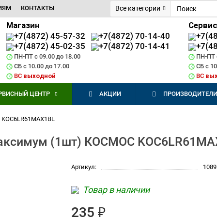
ИЯМ
КОНТАКТЫ
Все категории
Магазин
Серви
+7(4872) 45-57-32
+7(4872) 70-14-40
+7(4
+7(4872) 45-02-35
+7(4872) 70-14-41
+7(4
ПН-ПТ с 09.00 до 18.00
ПН-ПТ с
СБ с 10.00 до 17.00
СБ с 10
ВС
выходной
ВС
вы
РВИСНЫЙ ЦЕНТР
АКЦИИ
ПРОИЗВОДИТЕЛ
С KOC6LR61MAX1BL
Максимум (1шт) КОСМОС KOC6LR61MA
Артикул:
1089
Товар в наличии
235 ₽