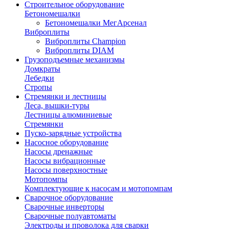
Строительное оборудование
Бетономешалки
Бетономешалки МегАрсенал
Виброплиты
Виброплиты Champion
Виброплиты DIAM
Грузоподъемные механизмы
Домкраты
Лебедки
Стропы
Стремянки и лестницы
Леса, вышки-туры
Лестницы алюминиевые
Стремянки
Пуско-зарядные устройства
Насосное оборудование
Насосы дренажные
Насосы вибрационные
Насосы поверхностные
Мотопомпы
Комплектующие к насосам и мотопомпам
Сварочное оборудование
Сварочные инверторы
Сварочные полуавтоматы
Электроды и проволока для сварки