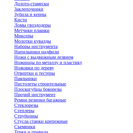
Долото-стамески
Заклепочники
Зубила и керны
Кисти
Ломы гвоздодеры
Метчики плашки
Миксеры
Молотки кувалды
Наборы инструмента
Напильники надфили
Ножи с выдвижным лезвием
Ножницы по металлу и пластику
Ножовки по дереву
Отвертки и тестеры
Паяльники
Пистолеты строительные
Плоскогубцы бокорезы
Прочий инструмент
Ремни резинки багажные
Стеклорезы
Степлеры
Струбцины
Стусла станки крепежные
Съемники
Терки и правила