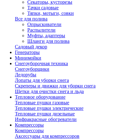
Секаторы, кусторезы
Тачки садовые
Тяпки, мотыги, совки
Все для полива
Опрыскиватели
Распылители
Муфты, адаптеры
Шланги для полива
Садовый декор
Генераторы
Минимойки
Снегоуборочная техника
Снегоуборщики
Ледорубы
Лопаты для уборки снега
Скреперы и движки для уборки снега
Щетки для очистки снега и льда
Тепловое оборудование
Тепловые пушки газовые
Тепловые пушки электрические
Тепловые пушки дизельные
Инфракрасные обогреватели
Компрессоры
Компрессоры
Аксессуары для компрессоров