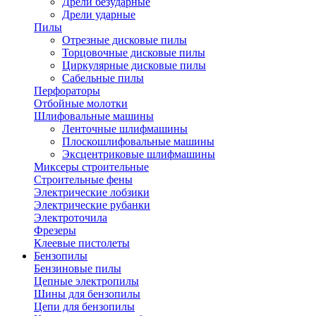
Дрели безударные
Дрели ударные
Пилы
Отрезные дисковые пилы
Торцовочные дисковые пилы
Циркулярные дисковые пилы
Сабельные пилы
Перфораторы
Отбойные молотки
Шлифовальные машины
Ленточные шлифмашины
Плоскошлифовальные машины
Эксцентриковые шлифмашины
Миксеры строительные
Строительные фены
Электрические лобзики
Электрические рубанки
Электроточила
Фрезеры
Клеевые пистолеты
Бензопилы
Бензиновые пилы
Цепные электропилы
Шины для бензопилы
Цепи для бензопилы