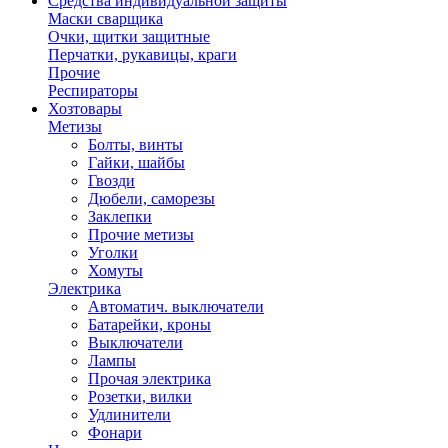
Средства индивидуальной защиты
Маски сварщика
Очки, щитки защитные
Перчатки, рукавицы, краги
Прочие
Респираторы
Хозтовары
Метизы
Болты, винты
Гайки, шайбы
Гвозди
Дюбели, саморезы
Заклепки
Прочие метизы
Уголки
Хомуты
Электрика
Автоматич. выключатели
Батарейки, кроны
Выключатели
Лампы
Прочая электрика
Розетки, вилки
Удлинители
Фонари