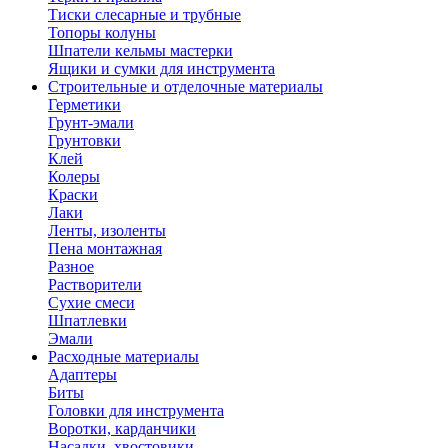
Тиски слесарные и трубные
Топоры колуны
Шпатели кельмы мастерки
Ящики и сумки для инструмента
Строительные и отделочные материалы
Герметики
Грунт-эмали
Грунтовки
Клей
Колеры
Краски
Лаки
Ленты, изоленты
Пена монтажная
Разное
Растворители
Сухие смеси
Шпатлевки
Эмали
Расходные материалы
Адаптеры
Биты
Головки для инструмента
Воротки, карданчики
Насадки, хвостовики