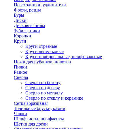
Переходники, удлинители
Фрезы, резцы
Буры
Диски
Дисковые пилы
Зубила, пики
Коронки
Круги
Круги отрезные
Круги лепестковые
Круги полировальные, шлифовальные
Ножи для рубанков, полотна
Пилки
Разное
Сверла
Сверло по бетону
Сверло по дереву
Сверло по металлу
Сверло по стеклу и керамике
Сетка абразивная
Точильные бруски, камни
Чашки
Шлифлисты, шлифленты
Щетки для дрели