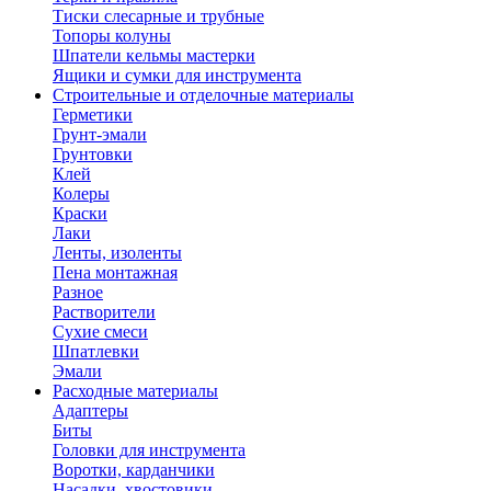
Тиски слесарные и трубные
Топоры колуны
Шпатели кельмы мастерки
Ящики и сумки для инструмента
Строительные и отделочные материалы
Герметики
Грунт-эмали
Грунтовки
Клей
Колеры
Краски
Лаки
Ленты, изоленты
Пена монтажная
Разное
Растворители
Сухие смеси
Шпатлевки
Эмали
Расходные материалы
Адаптеры
Биты
Головки для инструмента
Воротки, карданчики
Насадки, хвостовики