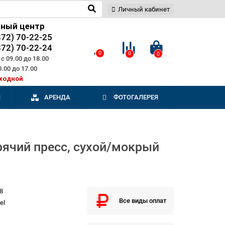
Личный кабинет
сный центр
872) 70-22-25
872) 70-22-24
0
0
0
с 09.00 до 18.00
0.00 до 17.00
ходной
И
АРЕНДА
ФОТОГАЛЕРЕЯ
рячий пресс, сухой/мокрый
8
Все виды оплат
el