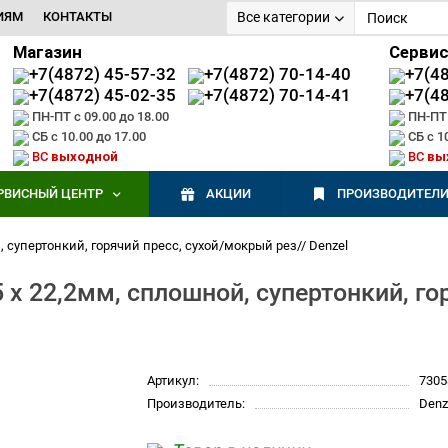
ИЯМ
КОНТАКТЫ
Все категории
Магазин
Серви
+7(4872) 45-57-32
+7(4872) 70-14-40
+7(4
+7(4872) 45-02-35
+7(4872) 70-14-41
+7(4
ПН-ПТ с 09.00 до 18.00
ПН-ПТ 
СБ с 10.00 до 17.00
СБ с 1
ВС
выходной
ВС
вы
РВИСНЫЙ ЦЕНТР
АКЦИИ
ПРОИЗВОДИТЕЛ
супертонкий, горячий пресс, сухой/мокрый рез// Denzel
х 22,2мм, сплошной, супертонкий, го
Артикул:
7305
Производитель:
Denz