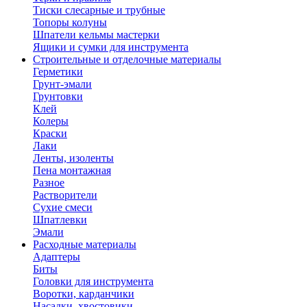
Тиски слесарные и трубные
Топоры колуны
Шпатели кельмы мастерки
Ящики и сумки для инструмента
Строительные и отделочные материалы
Герметики
Грунт-эмали
Грунтовки
Клей
Колеры
Краски
Лаки
Ленты, изоленты
Пена монтажная
Разное
Растворители
Сухие смеси
Шпатлевки
Эмали
Расходные материалы
Адаптеры
Биты
Головки для инструмента
Воротки, карданчики
Насадки, хвостовики