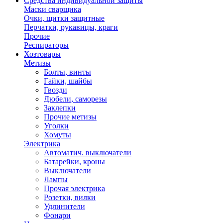
Средства индивидуальной защиты
Маски сварщика
Очки, щитки защитные
Перчатки, рукавицы, краги
Прочие
Респираторы
Хозтовары
Метизы
Болты, винты
Гайки, шайбы
Гвозди
Дюбели, саморезы
Заклепки
Прочие метизы
Уголки
Хомуты
Электрика
Автоматич. выключатели
Батарейки, кроны
Выключатели
Лампы
Прочая электрика
Розетки, вилки
Удлинители
Фонари