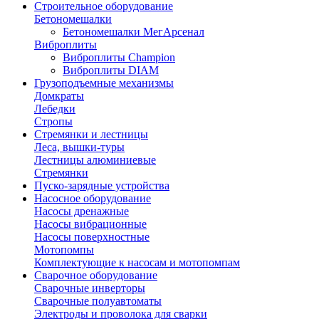
Строительное оборудование
Бетономешалки
Бетономешалки МегАрсенал
Виброплиты
Виброплиты Champion
Виброплиты DIAM
Грузоподъемные механизмы
Домкраты
Лебедки
Стропы
Стремянки и лестницы
Леса, вышки-туры
Лестницы алюминиевые
Стремянки
Пуско-зарядные устройства
Насосное оборудование
Насосы дренажные
Насосы вибрационные
Насосы поверхностные
Мотопомпы
Комплектующие к насосам и мотопомпам
Сварочное оборудование
Сварочные инверторы
Сварочные полуавтоматы
Электроды и проволока для сварки