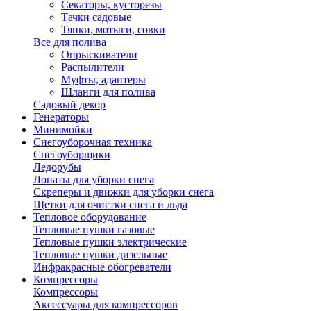
Секаторы, кусторезы
Тачки садовые
Тяпки, мотыги, совки
Все для полива
Опрыскиватели
Распылители
Муфты, адаптеры
Шланги для полива
Садовый декор
Генераторы
Минимойки
Снегоуборочная техника
Снегоуборщики
Ледорубы
Лопаты для уборки снега
Скреперы и движки для уборки снега
Щетки для очистки снега и льда
Тепловое оборудование
Тепловые пушки газовые
Тепловые пушки электрические
Тепловые пушки дизельные
Инфракрасные обогреватели
Компрессоры
Компрессоры
Аксессуары для компрессоров