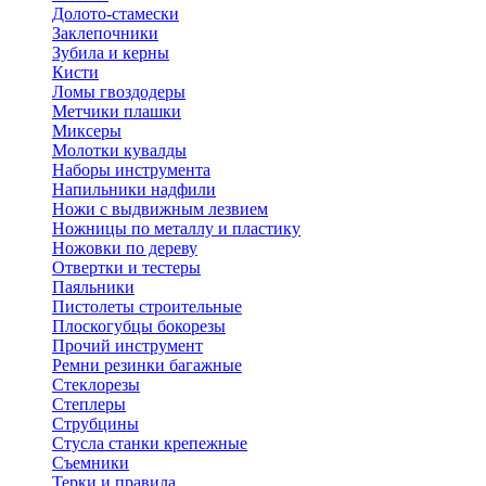
Долото-стамески
Заклепочники
Зубила и керны
Кисти
Ломы гвоздодеры
Метчики плашки
Миксеры
Молотки кувалды
Наборы инструмента
Напильники надфили
Ножи с выдвижным лезвием
Ножницы по металлу и пластику
Ножовки по дереву
Отвертки и тестеры
Паяльники
Пистолеты строительные
Плоскогубцы бокорезы
Прочий инструмент
Ремни резинки багажные
Стеклорезы
Степлеры
Струбцины
Стусла станки крепежные
Съемники
Терки и правила