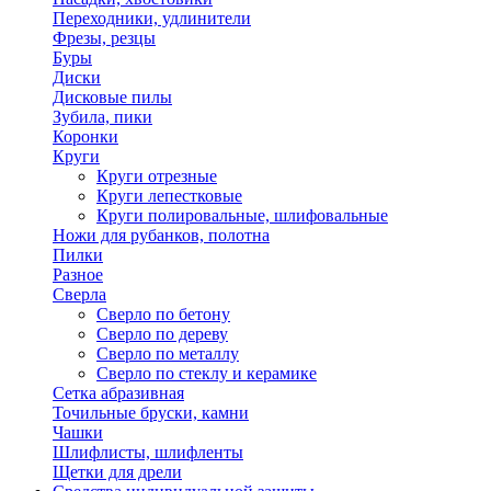
Переходники, удлинители
Фрезы, резцы
Буры
Диски
Дисковые пилы
Зубила, пики
Коронки
Круги
Круги отрезные
Круги лепестковые
Круги полировальные, шлифовальные
Ножи для рубанков, полотна
Пилки
Разное
Сверла
Сверло по бетону
Сверло по дереву
Сверло по металлу
Сверло по стеклу и керамике
Сетка абразивная
Точильные бруски, камни
Чашки
Шлифлисты, шлифленты
Щетки для дрели