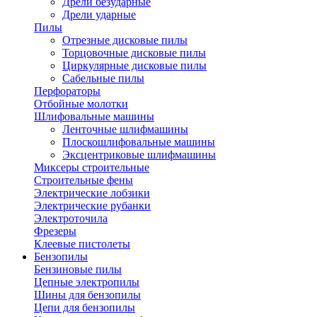
Дрели безударные
Дрели ударные
Пилы
Отрезные дисковые пилы
Торцовочные дисковые пилы
Циркулярные дисковые пилы
Сабельные пилы
Перфораторы
Отбойные молотки
Шлифовальные машины
Ленточные шлифмашины
Плоскошлифовальные машины
Эксцентриковые шлифмашины
Миксеры строительные
Строительные фены
Электрические лобзики
Электрические рубанки
Электроточила
Фрезеры
Клеевые пистолеты
Бензопилы
Бензиновые пилы
Цепные электропилы
Шины для бензопилы
Цепи для бензопилы