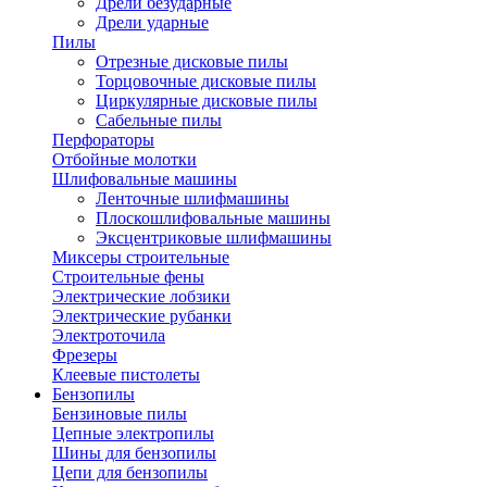
Дрели безударные
Дрели ударные
Пилы
Отрезные дисковые пилы
Торцовочные дисковые пилы
Циркулярные дисковые пилы
Сабельные пилы
Перфораторы
Отбойные молотки
Шлифовальные машины
Ленточные шлифмашины
Плоскошлифовальные машины
Эксцентриковые шлифмашины
Миксеры строительные
Строительные фены
Электрические лобзики
Электрические рубанки
Электроточила
Фрезеры
Клеевые пистолеты
Бензопилы
Бензиновые пилы
Цепные электропилы
Шины для бензопилы
Цепи для бензопилы