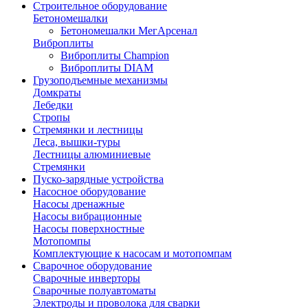
Строительное оборудование
Бетономешалки
Бетономешалки МегАрсенал
Виброплиты
Виброплиты Champion
Виброплиты DIAM
Грузоподъемные механизмы
Домкраты
Лебедки
Стропы
Стремянки и лестницы
Леса, вышки-туры
Лестницы алюминиевые
Стремянки
Пуско-зарядные устройства
Насосное оборудование
Насосы дренажные
Насосы вибрационные
Насосы поверхностные
Мотопомпы
Комплектующие к насосам и мотопомпам
Сварочное оборудование
Сварочные инверторы
Сварочные полуавтоматы
Электроды и проволока для сварки