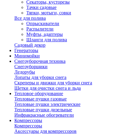
Секаторы, кусторезы
Тачки садовые
Тяпки, мотыги, совки
Все для полива
Опрыскиватели
Распылители
Муфты, адаптеры
Шланги для полива
Садовый декор
Генераторы
Минимойки
Снегоуборочная техника
Снегоуборщики
Ледорубы
Лопаты для уборки снега
Скреперы и движки для уборки снега
Щетки для очистки снега и льда
Тепловое оборудование
Тепловые пушки газовые
Тепловые пушки электрические
Тепловые пушки дизельные
Инфракрасные обогреватели
Компрессоры
Компрессоры
Аксессуары для компрессоров