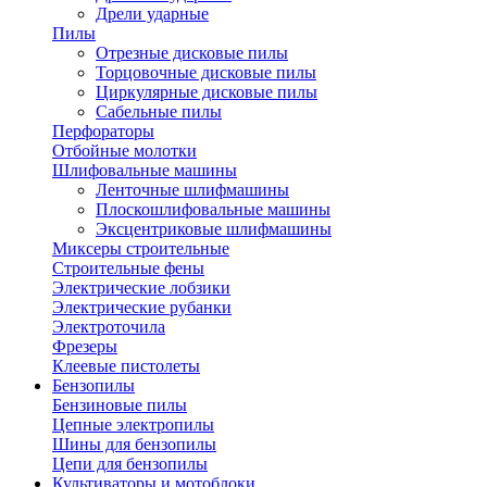
Дрели ударные
Пилы
Отрезные дисковые пилы
Торцовочные дисковые пилы
Циркулярные дисковые пилы
Сабельные пилы
Перфораторы
Отбойные молотки
Шлифовальные машины
Ленточные шлифмашины
Плоскошлифовальные машины
Эксцентриковые шлифмашины
Миксеры строительные
Строительные фены
Электрические лобзики
Электрические рубанки
Электроточила
Фрезеры
Клеевые пистолеты
Бензопилы
Бензиновые пилы
Цепные электропилы
Шины для бензопилы
Цепи для бензопилы
Культиваторы и мотоблоки