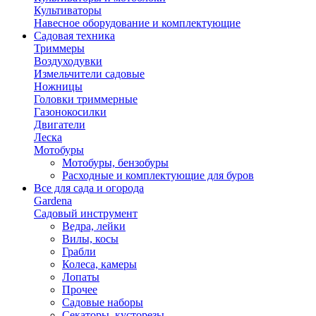
Культиваторы
Навесное оборудование и комплектующие
Садовая техника
Триммеры
Воздуходувки
Измельчители садовые
Ножницы
Головки триммерные
Газонокосилки
Двигатели
Леска
Мотобуры
Мотобуры, бензобуры
Расходные и комплектующие для буров
Все для сада и огорода
Gardena
Садовый инструмент
Ведра, лейки
Вилы, косы
Грабли
Колеса, камеры
Лопаты
Прочее
Садовые наборы
Секаторы, кусторезы