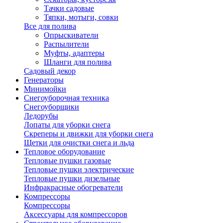
Тачки садовые
Тяпки, мотыги, совки
Все для полива
Опрыскиватели
Распылители
Муфты, адаптеры
Шланги для полива
Садовый декор
Генераторы
Минимойки
Снегоуборочная техника
Снегоуборщики
Ледорубы
Лопаты для уборки снега
Скреперы и движки для уборки снега
Щетки для очистки снега и льда
Тепловое оборудование
Тепловые пушки газовые
Тепловые пушки электрические
Тепловые пушки дизельные
Инфракрасные обогреватели
Компрессоры
Компрессоры
Аксессуары для компрессоров