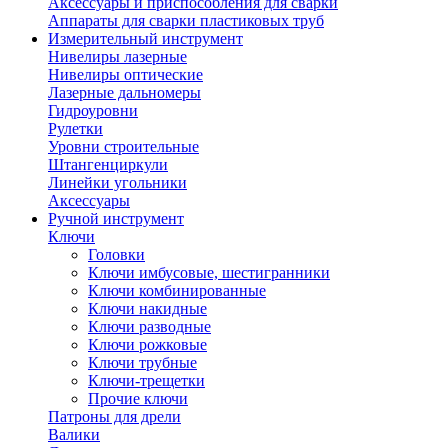
Аксессуары и приспособления для сварки
Аппараты для сварки пластиковых труб
Измерительный инструмент
Нивелиры лазерные
Нивелиры оптические
Лазерные дальномеры
Гидроуровни
Рулетки
Уровни строительные
Штангенциркули
Линейки угольники
Аксессуары
Ручной инструмент
Ключи
Головки
Ключи имбусовые, шестигранники
Ключи комбинированные
Ключи накидные
Ключи разводные
Ключи рожковые
Ключи трубные
Ключи-трещетки
Прочие ключи
Патроны для дрели
Валики