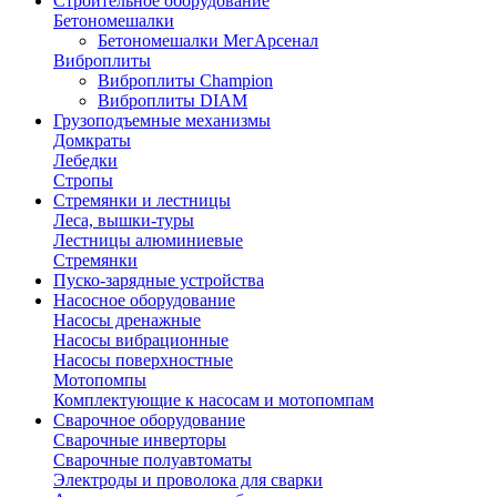
Строительное оборудование
Бетономешалки
Бетономешалки МегАрсенал
Виброплиты
Виброплиты Champion
Виброплиты DIAM
Грузоподъемные механизмы
Домкраты
Лебедки
Стропы
Стремянки и лестницы
Леса, вышки-туры
Лестницы алюминиевые
Стремянки
Пуско-зарядные устройства
Насосное оборудование
Насосы дренажные
Насосы вибрационные
Насосы поверхностные
Мотопомпы
Комплектующие к насосам и мотопомпам
Сварочное оборудование
Сварочные инверторы
Сварочные полуавтоматы
Электроды и проволока для сварки