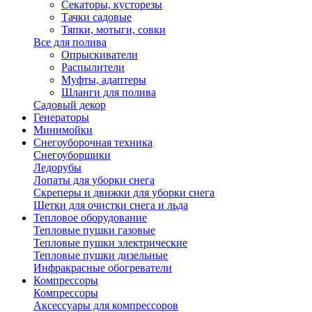
Секаторы, кусторезы
Тачки садовые
Тяпки, мотыги, совки
Все для полива
Опрыскиватели
Распылители
Муфты, адаптеры
Шланги для полива
Садовый декор
Генераторы
Минимойки
Снегоуборочная техника
Снегоуборщики
Ледорубы
Лопаты для уборки снега
Скреперы и движки для уборки снега
Щетки для очистки снега и льда
Тепловое оборудование
Тепловые пушки газовые
Тепловые пушки электрические
Тепловые пушки дизельные
Инфракрасные обогреватели
Компрессоры
Компрессоры
Аксессуары для компрессоров