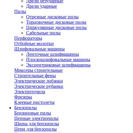
Дрели безударные
Дрели ударные
Пилы
Отрезные дисковые пилы
Торцовочные дисковые пилы
Циркулярные дисковые пилы
Сабельные пилы
Перфораторы
Отбойные молотки
Шлифовальные машины
Ленточные шлифмашины
Плоскошлифовальные машины
Эксцентриковые шлифмашины
Миксеры строительные
Строительные фены
Электрические лобзики
Электрические рубанки
Электроточила
Фрезеры
Клеевые пистолеты
Бензопилы
Бензиновые пилы
Цепные электропилы
Шины для бензопилы
Цепи для бензопилы