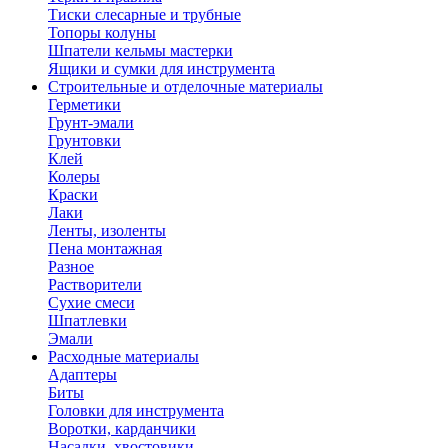
Тиски слесарные и трубные
Топоры колуны
Шпатели кельмы мастерки
Ящики и сумки для инструмента
Строительные и отделочные материалы
Герметики
Грунт-эмали
Грунтовки
Клей
Колеры
Краски
Лаки
Ленты, изоленты
Пена монтажная
Разное
Растворители
Сухие смеси
Шпатлевки
Эмали
Расходные материалы
Адаптеры
Биты
Головки для инструмента
Воротки, карданчики
Насадки, хвостовики