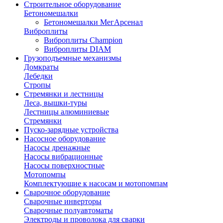
Строительное оборудование
Бетономешалки
Бетономешалки МегАрсенал
Виброплиты
Виброплиты Champion
Виброплиты DIAM
Грузоподъемные механизмы
Домкраты
Лебедки
Стропы
Стремянки и лестницы
Леса, вышки-туры
Лестницы алюминиевые
Стремянки
Пуско-зарядные устройства
Насосное оборудование
Насосы дренажные
Насосы вибрационные
Насосы поверхностные
Мотопомпы
Комплектующие к насосам и мотопомпам
Сварочное оборудование
Сварочные инверторы
Сварочные полуавтоматы
Электроды и проволока для сварки