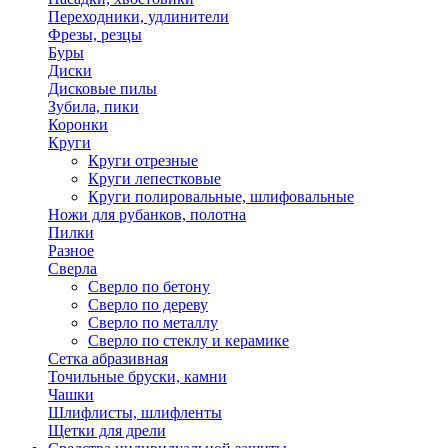
Переходники, удлинители
Фрезы, резцы
Буры
Диски
Дисковые пилы
Зубила, пики
Коронки
Круги
Круги отрезные
Круги лепестковые
Круги полировальные, шлифовальные
Ножи для рубанков, полотна
Пилки
Разное
Сверла
Сверло по бетону
Сверло по дереву
Сверло по металлу
Сверло по стеклу и керамике
Сетка абразивная
Точильные бруски, камни
Чашки
Шлифлисты, шлифленты
Щетки для дрели