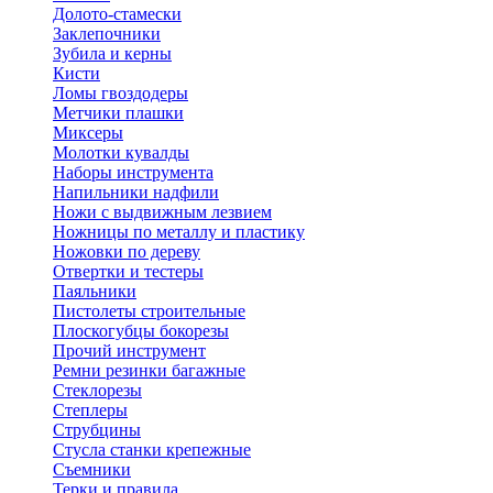
Долото-стамески
Заклепочники
Зубила и керны
Кисти
Ломы гвоздодеры
Метчики плашки
Миксеры
Молотки кувалды
Наборы инструмента
Напильники надфили
Ножи с выдвижным лезвием
Ножницы по металлу и пластику
Ножовки по дереву
Отвертки и тестеры
Паяльники
Пистолеты строительные
Плоскогубцы бокорезы
Прочий инструмент
Ремни резинки багажные
Стеклорезы
Степлеры
Струбцины
Стусла станки крепежные
Съемники
Терки и правила