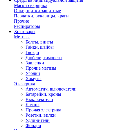
Средства индивидуальной защиты
Маски сварщика
Очки, щитки защитные
Перчатки, рукавицы, краги
Прочие
Респираторы
Хозтовары
Метизы
Болты, винты
Гайки, шайбы
Гвозди
Дюбели, саморезы
Заклепки
Прочие метизы
Уголки
Хомуты
Электрика
Автоматич. выключатели
Батарейки, кроны
Выключатели
Лампы
Прочая электрика
Розетки, вилки
Удлинители
Фонари