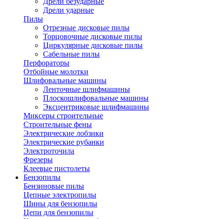
Дрели безударные
Дрели ударные
Пилы
Отрезные дисковые пилы
Торцовочные дисковые пилы
Циркулярные дисковые пилы
Сабельные пилы
Перфораторы
Отбойные молотки
Шлифовальные машины
Ленточные шлифмашины
Плоскошлифовальные машины
Эксцентриковые шлифмашины
Миксеры строительные
Строительные фены
Электрические лобзики
Электрические рубанки
Электроточила
Фрезеры
Клеевые пистолеты
Бензопилы
Бензиновые пилы
Цепные электропилы
Шины для бензопилы
Цепи для бензопилы