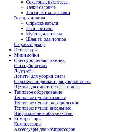
Секаторы, кусторезы
Тачки садовые
Тяпки, мотыги, совки
Все для полива
Опрыскиватели
Распылители
Муфты, адаптеры
Шланги для полива
Садовый декор
Генераторы
Минимойки
Снегоуборочная техника
Снегоуборщики
Ледорубы
Лопаты для уборки снега
Скреперы и движки для уборки снега
Щетки для очистки снега и льда
Тепловое оборудование
Тепловые пушки газовые
Тепловые пушки электрические
Тепловые пушки дизельные
Инфракрасные обогреватели
Компрессоры
Компрессоры
Аксессуары для компрессоров