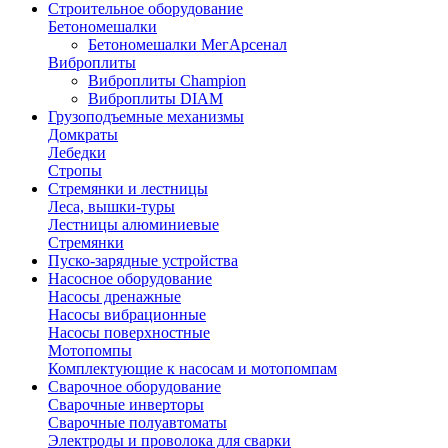
Строительное оборудование
Бетономешалки
Бетономешалки МегАрсенал
Виброплиты
Виброплиты Champion
Виброплиты DIAM
Грузоподъемные механизмы
Домкраты
Лебедки
Стропы
Стремянки и лестницы
Леса, вышки-туры
Лестницы алюминиевые
Стремянки
Пуско-зарядные устройства
Насосное оборудование
Насосы дренажные
Насосы вибрационные
Насосы поверхностные
Мотопомпы
Комплектующие к насосам и мотопомпам
Сварочное оборудование
Сварочные инверторы
Сварочные полуавтоматы
Электроды и проволока для сварки