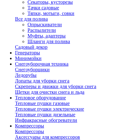
Секаторы, кусторезы
Тачки садовые
Тяпки, мотыги, совки
Все для полива
Опрыскиватели
Распылители
Муфты, адаптеры
Шланги для полива
Садовый декор
Генераторы
Минимойки
Снегоуборочная техника
Снегоуборщики
Ледорубы
Лопаты для уборки снега
Скреперы и движки для уборки снега
Щетки для очистки снега и льда
Тепловое оборудование
Тепловые пушки газовые
Тепловые пушки электрические
Тепловые пушки дизельные
Инфракрасные обогреватели
Компрессоры
Компрессоры
Аксессуары для компрессоров