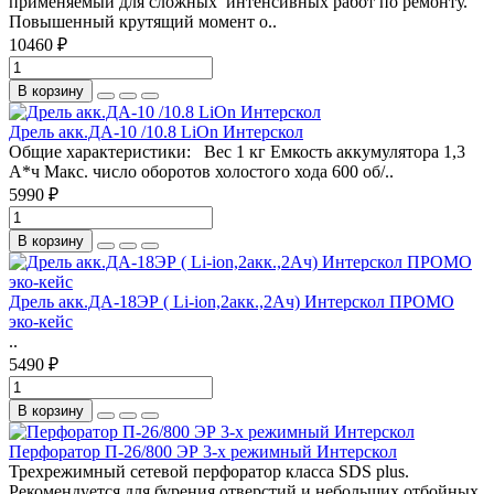
применяемый для сложных интенсивных работ по ремонту.
Повышенный крутящий момент о..
10460 ₽
В корзину
Дрель акк.ДА-10 /10.8 LiOn Интерскол
Общие характеристики: Вес 1 кг Емкость аккумулятора 1,3
А*ч Макс. число оборотов холостого хода 600 об/..
5990 ₽
В корзину
Дрель акк.ДА-18ЭР ( Li-ion,2акк.,2Ач) Интерскол ПРОМО
эко-кейс
..
5490 ₽
В корзину
Перфоратор П-26/800 ЭР 3-х режимный Интерскол
Трехрежимный сетевой перфоратор класса SDS plus.
Рекомендуется для бурения отверстий и небольших отбойных