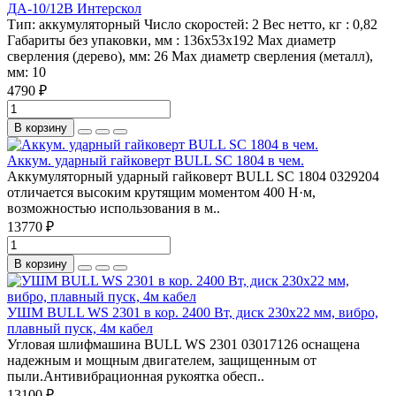
ДА-10/12В Интерскол
Тип:
аккумуляторный
Число скоростей:
2
Вес нетто, кг :
0,82
Габариты без упаковки, мм :
136x53x192
Max диаметр
сверления (дерево), мм:
26
Max диаметр сверления (металл),
мм:
10
4790 ₽
В корзину
Аккум. ударный гайковерт BULL SC 1804 в чем.
Аккумуляторный ударный гайковерт BULL SC 1804 0329204
отличается высоким крутящим моментом 400 Н·м,
возможностью использования в м..
13770 ₽
В корзину
УШМ BULL WS 2301 в кор. 2400 Вт, диск 230х22 мм, вибро,
плавный пуск, 4м кабел
Угловая шлифмашина BULL WS 2301 03017126 оснащена
надежным и мощным двигателем, защищенным от
пыли.Антивибрационная рукоятка обесп..
13100 ₽