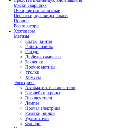
Средства индивидуальной защиты
Маски сварщика
Очки, щитки защитные
Перчатки, рукавицы, краги
Прочие
Респираторы
Хозтовары
Метизы
Болты, винты
Гайки, шайбы
Гвозди
Дюбели, саморезы
Заклепки
Прочие метизы
Уголки
Хомуты
Электрика
Автоматич. выключатели
Батарейки, кроны
Выключатели
Лампы
Прочая электрика
Розетки, вилки
Удлинители
Фонари