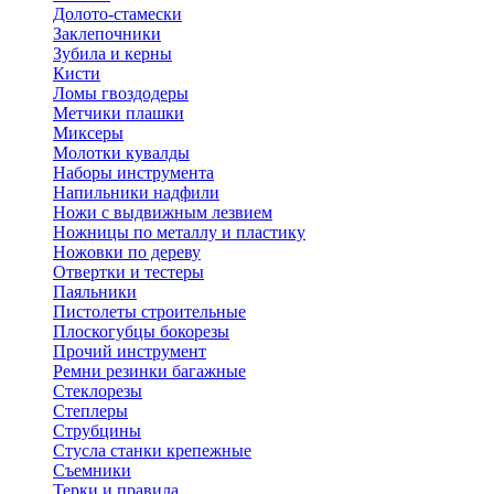
Долото-стамески
Заклепочники
Зубила и керны
Кисти
Ломы гвоздодеры
Метчики плашки
Миксеры
Молотки кувалды
Наборы инструмента
Напильники надфили
Ножи с выдвижным лезвием
Ножницы по металлу и пластику
Ножовки по дереву
Отвертки и тестеры
Паяльники
Пистолеты строительные
Плоскогубцы бокорезы
Прочий инструмент
Ремни резинки багажные
Стеклорезы
Степлеры
Струбцины
Стусла станки крепежные
Съемники
Терки и правила