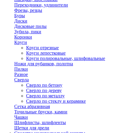
Переходники, удлинители
Фрезы, резцы
Буры
Диски
Дисковые пилы
Зубила, пики
Коронки
Круги
Круги отрезные
Круги лепестковые
Круги полировальные, шлифовальные
Ножи для рубанков, полотна
Пилки
Разное
Сверла
Сверло по бетону
Сверло по дереву
Сверло по металлу
Сверло по стеклу и керамике
Сетка абразивная
Точильные бруски, камни
Чашки
Шлифлисты, шлифленты
Щетки для дрели