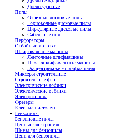
Дрели безударные
Дрели ударные
Пилы
Отрезные дисковые пилы
Торцовочные дисковые пилы
Циркулярные дисковые пилы
Сабельные пилы
Перфораторы
Отбойные молотки
Шлифовальные машины
Ленточные шлифмашины
Плоскошлифовальные машины
Эксцентриковые шлифмашины
Миксеры строительные
Строительные фены
Электрические лобзики
Электрические рубанки
Электроточила
Фрезеры
Клеевые пистолеты
Бензопилы
Бензиновые пилы
Цепные электропилы
Шины для бензопилы
Цепи для бензопилы