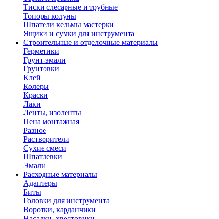
Тиски слесарные и трубные
Топоры колуны
Шпатели кельмы мастерки
Ящики и сумки для инструмента
Строительные и отделочные материалы
Герметики
Грунт-эмали
Грунтовки
Клей
Колеры
Краски
Лаки
Ленты, изоленты
Пена монтажная
Разное
Растворители
Сухие смеси
Шпатлевки
Эмали
Расходные материалы
Адаптеры
Биты
Головки для инструмента
Воротки, карданчики
Насадки, хвостовики