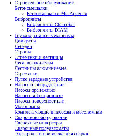
Строительное оборудование
Бетономешалки
Бетономешалки МегАрсенал
Виброплиты
Виброплиты Champion
Виброплиты DIAM
Грузоподъемные механизмы
Домкраты
Лебедки
Стропы
Стремянки и лестницы
Леса, вышки-туры
Лестницы алюминиевые
Стремянки
Пуско-зарядные устройства
Насосное оборудование
Насосы дренажные
Насосы вибрационные
Насосы поверхностные
Мотопомпы
Комплектующие к насосам и мотопомпам
Сварочное оборудование
Сварочные инверторы
Сварочные полуавтоматы
Электроды и проволока для сварки