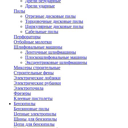
Дрели безударные
Дрели ударные
Пилы
Отрезные дисковые пилы
Торцовочные дисковые пилы
Циркулярные дисковые пилы
Сабельные пилы
Перфораторы
Отбойные молотки
Шлифовальные машины
Ленточные шлифмашины
Плоскошлифовальные машины
Эксцентриковые шлифмашины
Миксеры строительные
Строительные фены
Электрические лобзики
Электрические рубанки
Электроточила
Фрезеры
Клеевые пистолеты
Бензопилы
Бензиновые пилы
Цепные электропилы
Шины для бензопилы
Цепи для бензопилы