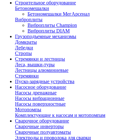
Строительное оборудование
Бетономешалки
Бетономешалки МегАрсенал
Виброплиты
Виброплиты Champion
Виброплиты DIAM
Грузоподъемные механизмы
Домкраты
Лебедки
Стропы
Стремянки и лестницы
Леса, вышки-туры
Лестницы алюминиевые
Стремянки
Пуско-зарядные устройства
Насосное оборудование
Насосы дренажные
Насосы вибрационные
Насосы поверхностные
Мотопомпы
Комплектующие к насосам и мотопомпам
Сварочное оборудование
Сварочные инверторы
Сварочные полуавтоматы
Электроды и проволока для сварки