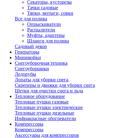
Секаторы, кусторезы
Тачки садовые
Тяпки, мотыги, совки
Все для полива
Опрыскиватели
Распылители
Муфты, адаптеры
Шланги для полива
Садовый декор
Генераторы
Минимойки
Снегоуборочная техника
Снегоуборщики
Ледорубы
Лопаты для уборки снега
Скреперы и движки для уборки снега
Щетки для очистки снега и льда
Тепловое оборудование
Тепловые пушки газовые
Тепловые пушки электрические
Тепловые пушки дизельные
Инфракрасные обогреватели
Компрессоры
Компрессоры
Аксессуары для компрессоров