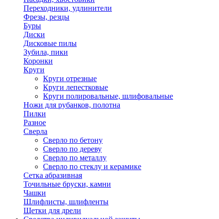
Переходники, удлинители
Фрезы, резцы
Буры
Диски
Дисковые пилы
Зубила, пики
Коронки
Круги
Круги отрезные
Круги лепестковые
Круги полировальные, шлифовальные
Ножи для рубанков, полотна
Пилки
Разное
Сверла
Сверло по бетону
Сверло по дереву
Сверло по металлу
Сверло по стеклу и керамике
Сетка абразивная
Точильные бруски, камни
Чашки
Шлифлисты, шлифленты
Щетки для дрели