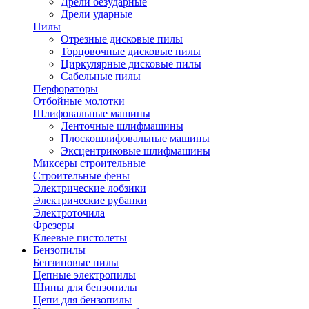
Дрели безударные
Дрели ударные
Пилы
Отрезные дисковые пилы
Торцовочные дисковые пилы
Циркулярные дисковые пилы
Сабельные пилы
Перфораторы
Отбойные молотки
Шлифовальные машины
Ленточные шлифмашины
Плоскошлифовальные машины
Эксцентриковые шлифмашины
Миксеры строительные
Строительные фены
Электрические лобзики
Электрические рубанки
Электроточила
Фрезеры
Клеевые пистолеты
Бензопилы
Бензиновые пилы
Цепные электропилы
Шины для бензопилы
Цепи для бензопилы