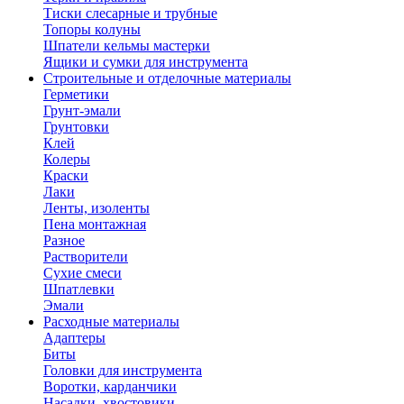
Тиски слесарные и трубные
Топоры колуны
Шпатели кельмы мастерки
Ящики и сумки для инструмента
Строительные и отделочные материалы
Герметики
Грунт-эмали
Грунтовки
Клей
Колеры
Краски
Лаки
Ленты, изоленты
Пена монтажная
Разное
Растворители
Сухие смеси
Шпатлевки
Эмали
Расходные материалы
Адаптеры
Биты
Головки для инструмента
Воротки, карданчики
Насадки, хвостовики