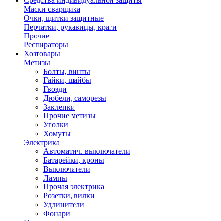
Средства индивидуальной защиты
Маски сварщика
Очки, щитки защитные
Перчатки, рукавицы, краги
Прочие
Респираторы
Хозтовары
Метизы
Болты, винты
Гайки, шайбы
Гвозди
Дюбели, саморезы
Заклепки
Прочие метизы
Уголки
Хомуты
Электрика
Автоматич. выключатели
Батарейки, кроны
Выключатели
Лампы
Прочая электрика
Розетки, вилки
Удлинители
Фонари