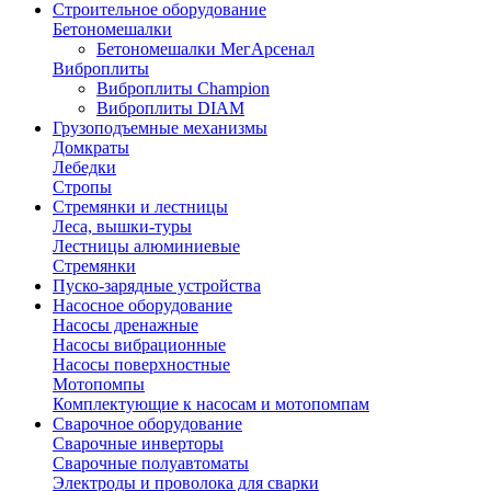
Строительное оборудование
Бетономешалки
Бетономешалки МегАрсенал
Виброплиты
Виброплиты Champion
Виброплиты DIAM
Грузоподъемные механизмы
Домкраты
Лебедки
Стропы
Стремянки и лестницы
Леса, вышки-туры
Лестницы алюминиевые
Стремянки
Пуско-зарядные устройства
Насосное оборудование
Насосы дренажные
Насосы вибрационные
Насосы поверхностные
Мотопомпы
Комплектующие к насосам и мотопомпам
Сварочное оборудование
Сварочные инверторы
Сварочные полуавтоматы
Электроды и проволока для сварки