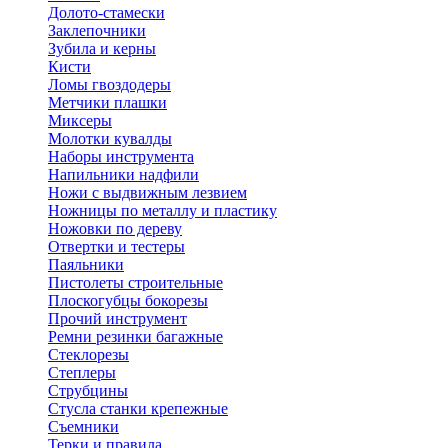
Долото-стамески
Заклепочники
Зубила и керны
Кисти
Ломы гвоздодеры
Метчики плашки
Миксеры
Молотки кувалды
Наборы инструмента
Напильники надфили
Ножи с выдвижным лезвием
Ножницы по металлу и пластику
Ножовки по дереву
Отвертки и тестеры
Паяльники
Пистолеты строительные
Плоскогубцы бокорезы
Прочий инструмент
Ремни резинки багажные
Стеклорезы
Степлеры
Струбцины
Стусла станки крепежные
Съемники
Терки и правила