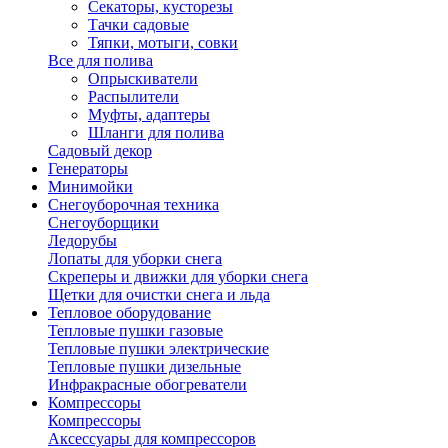
Секаторы, кусторезы
Тачки садовые
Тяпки, мотыги, совки
Все для полива
Опрыскиватели
Распылители
Муфты, адаптеры
Шланги для полива
Садовый декор
Генераторы
Минимойки
Снегоуборочная техника
Снегоуборщики
Ледорубы
Лопаты для уборки снега
Скреперы и движки для уборки снега
Щетки для очистки снега и льда
Тепловое оборудование
Тепловые пушки газовые
Тепловые пушки электрические
Тепловые пушки дизельные
Инфракрасные обогреватели
Компрессоры
Компрессоры
Аксессуары для компрессоров