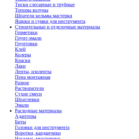
Тиски слесарные и трубные
Топоры колуны
Шпатели кельмы мастерки
Ящики и сумки для инструмента
Строительные и отделочные материалы
Герметики
Грунт-эмали
Грунтовки
Клей
Колеры
Краски
Лаки
Ленты, изоленты
Пена монтажная
Разное
Растворители
Сухие смеси
Шпатлевки
Эмали
Расходные материалы
Адаптеры
Биты
Головки для инструмента
Воротки, карданчики
Насадки, хвостовики