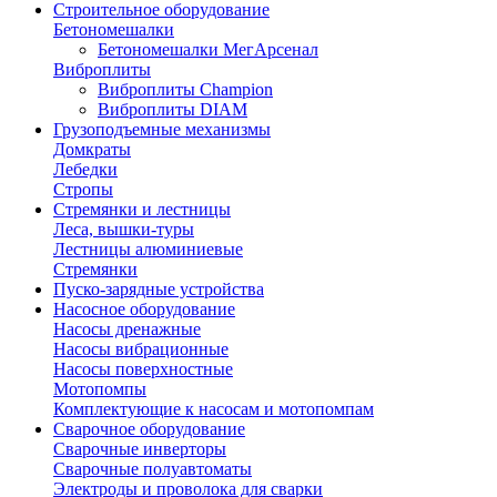
Строительное оборудование
Бетономешалки
Бетономешалки МегАрсенал
Виброплиты
Виброплиты Champion
Виброплиты DIAM
Грузоподъемные механизмы
Домкраты
Лебедки
Стропы
Стремянки и лестницы
Леса, вышки-туры
Лестницы алюминиевые
Стремянки
Пуско-зарядные устройства
Насосное оборудование
Насосы дренажные
Насосы вибрационные
Насосы поверхностные
Мотопомпы
Комплектующие к насосам и мотопомпам
Сварочное оборудование
Сварочные инверторы
Сварочные полуавтоматы
Электроды и проволока для сварки