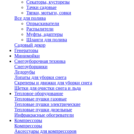
Секаторы, кусторезы
Тачки садовые
Тяпки, мотыги, совки
Все для полива
Опрыскиватели
Распылители
Муфты, адаптеры
Шланги для полива
Садовый декор
Генераторы
Минимойки
Снегоуборочная техника
Снегоуборщики
Ледорубы
Лопаты для уборки снега
Скреперы и движки для уборки снега
Щетки для очистки снега и льда
Тепловое оборудование
Тепловые пушки газовые
Тепловые пушки электрические
Тепловые пушки дизельные
Инфракрасные обогреватели
Компрессоры
Компрессоры
Аксессуары для компрессоров