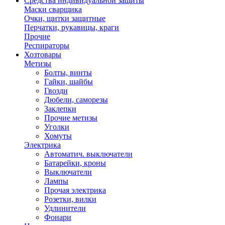
Средства индивидуальной защиты
Маски сварщика
Очки, щитки защитные
Перчатки, рукавицы, краги
Прочие
Респираторы
Хозтовары
Метизы
Болты, винты
Гайки, шайбы
Гвозди
Дюбели, саморезы
Заклепки
Прочие метизы
Уголки
Хомуты
Электрика
Автоматич. выключатели
Батарейки, кроны
Выключатели
Лампы
Прочая электрика
Розетки, вилки
Удлинители
Фонари