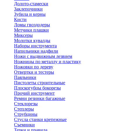
Долото-стамески
Заклепочники
Зубила и керны
Кисти
Ломы гвоздодеры
Метчики плашки
Миксеры
Молотки кувалды
Наборы инструмента
Напильники надфили
Ножи с выдвижным лезвием
Ножницы по металлу и пластику
Ножовки по дереву
Отвертки и тестеры
Паяльники
Пистолеты строительные
Плоскогубцы бокорезы
Прочий инструмент
Ремни резинки багажные
Стеклорезы
Степлеры
Струбцины
Стусла станки крепежные
Съемники
Терки и правила