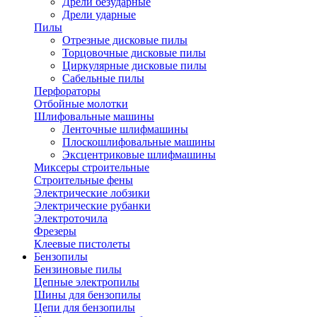
Дрели безударные
Дрели ударные
Пилы
Отрезные дисковые пилы
Торцовочные дисковые пилы
Циркулярные дисковые пилы
Сабельные пилы
Перфораторы
Отбойные молотки
Шлифовальные машины
Ленточные шлифмашины
Плоскошлифовальные машины
Эксцентриковые шлифмашины
Миксеры строительные
Строительные фены
Электрические лобзики
Электрические рубанки
Электроточила
Фрезеры
Клеевые пистолеты
Бензопилы
Бензиновые пилы
Цепные электропилы
Шины для бензопилы
Цепи для бензопилы