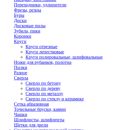
Переходники, удлинители
Фрезы, резцы
Буры
Диски
Дисковые пилы
Зубила, пики
Коронки
Круги
Круги отрезные
Круги лепестковые
Круги полировальные, шлифовальные
Ножи для рубанков, полотна
Пилки
Разное
Сверла
Сверло по бетону
Сверло по дереву
Сверло по металлу
Сверло по стеклу и керамике
Сетка абразивная
Точильные бруски, камни
Чашки
Шлифлисты, шлифленты
Щетки для дрели