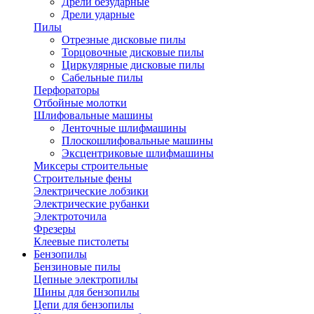
Дрели безударные
Дрели ударные
Пилы
Отрезные дисковые пилы
Торцовочные дисковые пилы
Циркулярные дисковые пилы
Сабельные пилы
Перфораторы
Отбойные молотки
Шлифовальные машины
Ленточные шлифмашины
Плоскошлифовальные машины
Эксцентриковые шлифмашины
Миксеры строительные
Строительные фены
Электрические лобзики
Электрические рубанки
Электроточила
Фрезеры
Клеевые пистолеты
Бензопилы
Бензиновые пилы
Цепные электропилы
Шины для бензопилы
Цепи для бензопилы