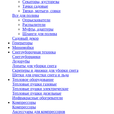
Секаторы, кусторезы
Тачки садовые
Тяпки, мотыги, совки
Все для полива
Опрыскиватели
Распылители
Муфты, адаптеры
Шланги для полива
Садовый декор
Генераторы
Минимойки
Снегоуборочная техника
Снегоуборщики
Ледорубы
Лопаты для уборки снега
Скреперы и движки для уборки снега
Щетки для очистки снега и льда
Тепловое оборудование
Тепловые пушки газовые
Тепловые пушки электрические
Тепловые пушки дизельные
Инфракрасные обогреватели
Компрессоры
Компрессоры
Аксессуары для компрессоров