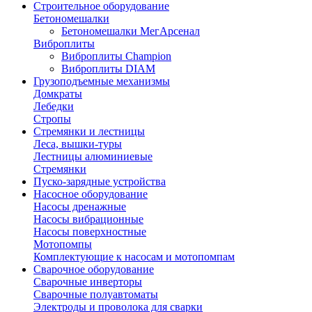
Строительное оборудование
Бетономешалки
Бетономешалки МегАрсенал
Виброплиты
Виброплиты Champion
Виброплиты DIAM
Грузоподъемные механизмы
Домкраты
Лебедки
Стропы
Стремянки и лестницы
Леса, вышки-туры
Лестницы алюминиевые
Стремянки
Пуско-зарядные устройства
Насосное оборудование
Насосы дренажные
Насосы вибрационные
Насосы поверхностные
Мотопомпы
Комплектующие к насосам и мотопомпам
Сварочное оборудование
Сварочные инверторы
Сварочные полуавтоматы
Электроды и проволока для сварки