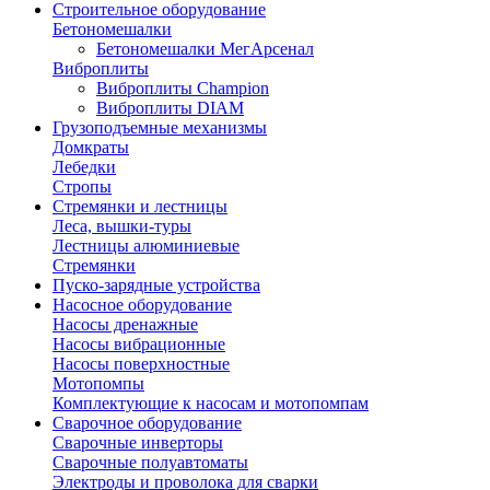
Строительное оборудование
Бетономешалки
Бетономешалки МегАрсенал
Виброплиты
Виброплиты Champion
Виброплиты DIAM
Грузоподъемные механизмы
Домкраты
Лебедки
Стропы
Стремянки и лестницы
Леса, вышки-туры
Лестницы алюминиевые
Стремянки
Пуско-зарядные устройства
Насосное оборудование
Насосы дренажные
Насосы вибрационные
Насосы поверхностные
Мотопомпы
Комплектующие к насосам и мотопомпам
Сварочное оборудование
Сварочные инверторы
Сварочные полуавтоматы
Электроды и проволока для сварки