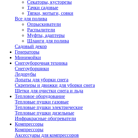
Секаторы, кусторезы
Тачки садовые
Тяпки, мотыги, совки
Все для полива
Опрыскиватели
Распылители
Муфты, адаптеры
Шланги для полива
Садовый декор
Генераторы
Минимойки
Снегоуборочная техника
Снегоуборщики
Ледорубы
Лопаты для уборки снега
Скреперы и движки для уборки снега
Щетки для очистки снега и льда
Тепловое оборудование
Тепловые пушки газовые
Тепловые пушки электрические
Тепловые пушки дизельные
Инфракрасные обогреватели
Компрессоры
Компрессоры
Аксессуары для компрессоров