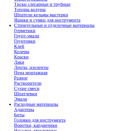
Тиски слесарные и трубные
Топоры колуны
Шпатели кельмы мастерки
Ящики и сумки для инструмента
Строительные и отделочные материалы
Герметики
Грунт-эмали
Грунтовки
Клей
Колеры
Краски
Лаки
Ленты, изоленты
Пена монтажная
Разное
Растворители
Сухие смеси
Шпатлевки
Эмали
Расходные материалы
Адаптеры
Биты
Головки для инструмента
Воротки, карданчики
Насадки, хвостовики