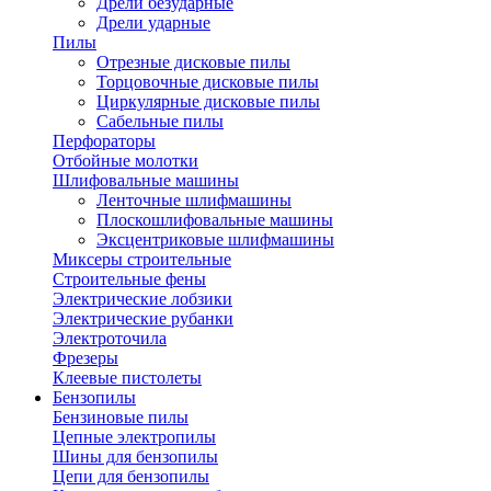
Дрели безударные
Дрели ударные
Пилы
Отрезные дисковые пилы
Торцовочные дисковые пилы
Циркулярные дисковые пилы
Сабельные пилы
Перфораторы
Отбойные молотки
Шлифовальные машины
Ленточные шлифмашины
Плоскошлифовальные машины
Эксцентриковые шлифмашины
Миксеры строительные
Строительные фены
Электрические лобзики
Электрические рубанки
Электроточила
Фрезеры
Клеевые пистолеты
Бензопилы
Бензиновые пилы
Цепные электропилы
Шины для бензопилы
Цепи для бензопилы