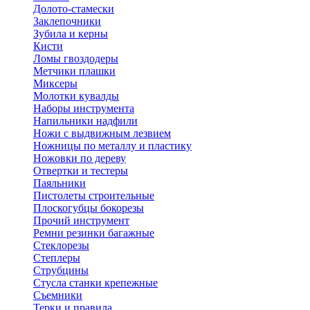
Долото-стамески
Заклепочники
Зубила и керны
Кисти
Ломы гвоздодеры
Метчики плашки
Миксеры
Молотки кувалды
Наборы инструмента
Напильники надфили
Ножи с выдвижным лезвием
Ножницы по металлу и пластику
Ножовки по дереву
Отвертки и тестеры
Паяльники
Пистолеты строительные
Плоскогубцы бокорезы
Прочий инструмент
Ремни резинки багажные
Стеклорезы
Степлеры
Струбцины
Стусла станки крепежные
Съемники
Терки и правила