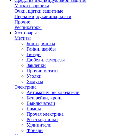
Средства индивидуальной защиты
Маски сварщика
Очки, щитки защитные
Перчатки, рукавицы, краги
Прочие
Респираторы
Хозтовары
Метизы
Болты, винты
Гайки, шайбы
Гвозди
Дюбели, саморезы
Заклепки
Прочие метизы
Уголки
Хомуты
Электрика
Автоматич. выключатели
Батарейки, кроны
Выключатели
Лампы
Прочая электрика
Розетки, вилки
Удлинители
Фонари