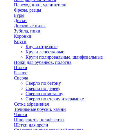
Переходники, удлинители
Фрезы, резцы
Буры
Диски
Дисковые пилы
Зубила, пики
Коронки
Круги
Круги отрезные
Круги лепестковые
Круги полировальные, шлифовальные
Ножи для рубанков, полотна
Пилки
Разное
Сверла
Сверло по бетону
Сверло по дереву
Сверло по металлу
Сверло по стеклу и керамике
Сетка абразивная
Точильные бруски, камни
Чашки
Шлифлисты, шлифленты
Щетки для дрели