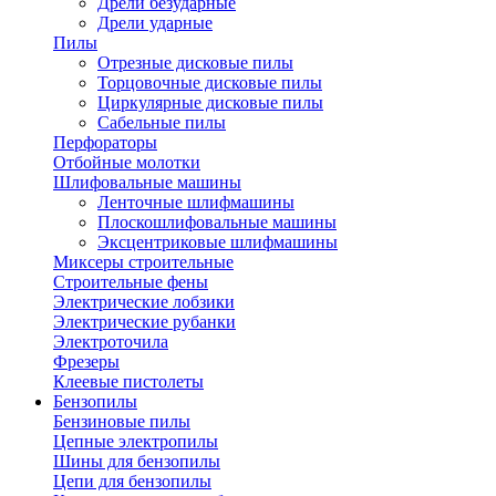
Дрели безударные
Дрели ударные
Пилы
Отрезные дисковые пилы
Торцовочные дисковые пилы
Циркулярные дисковые пилы
Сабельные пилы
Перфораторы
Отбойные молотки
Шлифовальные машины
Ленточные шлифмашины
Плоскошлифовальные машины
Эксцентриковые шлифмашины
Миксеры строительные
Строительные фены
Электрические лобзики
Электрические рубанки
Электроточила
Фрезеры
Клеевые пистолеты
Бензопилы
Бензиновые пилы
Цепные электропилы
Шины для бензопилы
Цепи для бензопилы