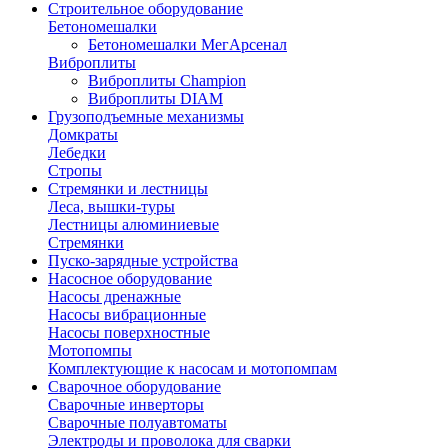
Строительное оборудование
Бетономешалки
Бетономешалки МегАрсенал
Виброплиты
Виброплиты Champion
Виброплиты DIAM
Грузоподъемные механизмы
Домкраты
Лебедки
Стропы
Стремянки и лестницы
Леса, вышки-туры
Лестницы алюминиевые
Стремянки
Пуско-зарядные устройства
Насосное оборудование
Насосы дренажные
Насосы вибрационные
Насосы поверхностные
Мотопомпы
Комплектующие к насосам и мотопомпам
Сварочное оборудование
Сварочные инверторы
Сварочные полуавтоматы
Электроды и проволока для сварки