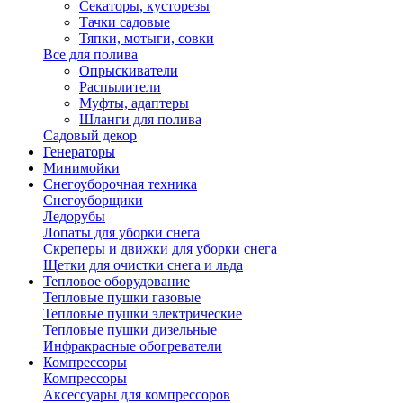
Секаторы, кусторезы
Тачки садовые
Тяпки, мотыги, совки
Все для полива
Опрыскиватели
Распылители
Муфты, адаптеры
Шланги для полива
Садовый декор
Генераторы
Минимойки
Снегоуборочная техника
Снегоуборщики
Ледорубы
Лопаты для уборки снега
Скреперы и движки для уборки снега
Щетки для очистки снега и льда
Тепловое оборудование
Тепловые пушки газовые
Тепловые пушки электрические
Тепловые пушки дизельные
Инфракрасные обогреватели
Компрессоры
Компрессоры
Аксессуары для компрессоров