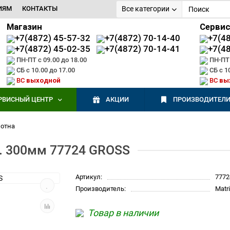
ИЯМ
КОНТАКТЫ
Все категории
Магазин
Серви
+7(4872) 45-57-32
+7(4872) 70-14-40
+7(4
+7(4872) 45-02-35
+7(4872) 70-14-41
+7(4
ПН-ПТ с 09.00 до 18.00
ПН-ПТ 
СБ с 10.00 до 17.00
СБ с 1
ВС
выходной
ВС
вы
РВИСНЫЙ ЦЕНТР
АКЦИИ
ПРОИЗВОДИТЕЛ
лотна
т. 300мм 77724 GROSS
Артикул:
7772
Производитель:
Matr
Товар в наличии