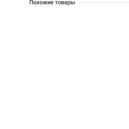
Похожие товары
Лезвия для рубанка 82мм Hitachi
753 ₽
В корзину
Нож для рубанка 82мм 2шт. GEPARD (GP0680-08)