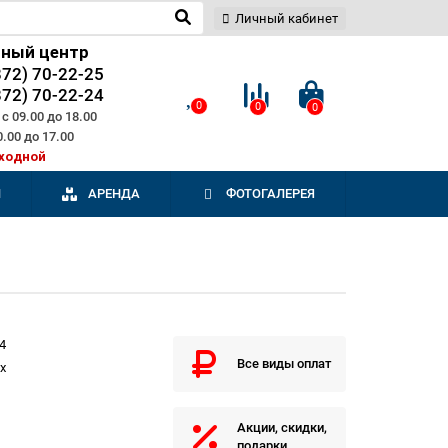
Личный кабинет
сный центр
872) 70-22-25
872) 70-22-24
0
0
0
с 09.00 до 18.00
0.00 до 17.00
ходной
И
АРЕНДА
ФОТОГАЛЕРЕЯ
4
Все виды оплат
ix
Акции, скидки,
подарки