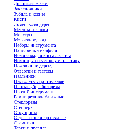
Долото-стамески
Заклепочники
Зубила и керны
Кисти
Ломы гвоздодеры
Метчики плашки
Миксеры
Молотки кувалды
Наборы инструмента
Напильники надфили
Ножи с выдвижным лезвием
Ножницы по металлу и пластику
Ножовки по дереву
Отвертки и тестеры
Паяльники
Пистолеты строительные
Плоскогубцы бокорезы
Прочий инструмент
Ремни резинки багажные
Стеклорезы
Степлеры
Струбцины
Стусла станки крепежные
Съемники
Терки и правила