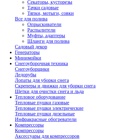
Секаторы, кусторезы
Тачки садовые
Тяпки, мотыги, совки
Все для полива
Опрыскиватели
Распылители
Муфты, адаптеры
Шланги для полива
Садовый декор
Генераторы
Минимойки
Снегоуборочная техника
Снегоуборщики
Ледорубы
Лопаты для уборки снега
Скреперы и движки для уборки снега
Щетки для очистки снега и льда
Тепловое оборудование
Тепловые пушки газовые
Тепловые пушки электрические
Тепловые пушки дизельные
Инфракрасные обогреватели
Компрессоры
Компрессоры
Аксессуары для компрессоров