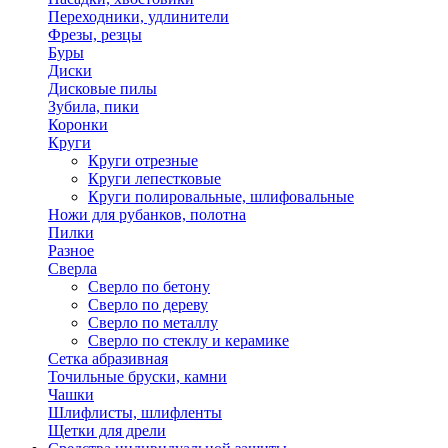
Переходники, удлинители
Фрезы, резцы
Буры
Диски
Дисковые пилы
Зубила, пики
Коронки
Круги
Круги отрезные
Круги лепестковые
Круги полировальные, шлифовальные
Ножи для рубанков, полотна
Пилки
Разное
Сверла
Сверло по бетону
Сверло по дереву
Сверло по металлу
Сверло по стеклу и керамике
Сетка абразивная
Точильные бруски, камни
Чашки
Шлифлисты, шлифленты
Щетки для дрели