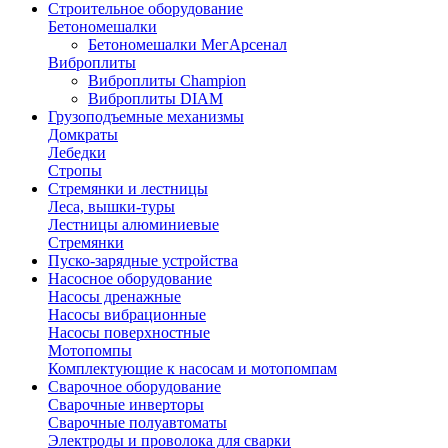
Строительное оборудование
Бетономешалки
Бетономешалки МегАрсенал
Виброплиты
Виброплиты Champion
Виброплиты DIAM
Грузоподъемные механизмы
Домкраты
Лебедки
Стропы
Стремянки и лестницы
Леса, вышки-туры
Лестницы алюминиевые
Стремянки
Пуско-зарядные устройства
Насосное оборудование
Насосы дренажные
Насосы вибрационные
Насосы поверхностные
Мотопомпы
Комплектующие к насосам и мотопомпам
Сварочное оборудование
Сварочные инверторы
Сварочные полуавтоматы
Электроды и проволока для сварки