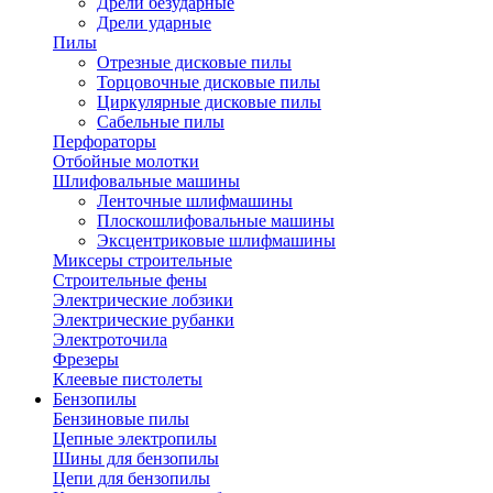
Дрели безударные
Дрели ударные
Пилы
Отрезные дисковые пилы
Торцовочные дисковые пилы
Циркулярные дисковые пилы
Сабельные пилы
Перфораторы
Отбойные молотки
Шлифовальные машины
Ленточные шлифмашины
Плоскошлифовальные машины
Эксцентриковые шлифмашины
Миксеры строительные
Строительные фены
Электрические лобзики
Электрические рубанки
Электроточила
Фрезеры
Клеевые пистолеты
Бензопилы
Бензиновые пилы
Цепные электропилы
Шины для бензопилы
Цепи для бензопилы