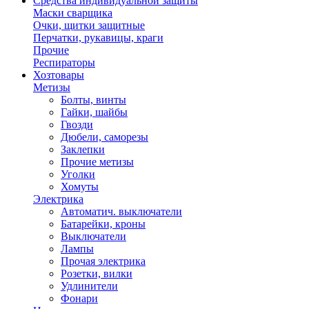
Средства индивидуальной защиты
Маски сварщика
Очки, щитки защитные
Перчатки, рукавицы, краги
Прочие
Респираторы
Хозтовары
Метизы
Болты, винты
Гайки, шайбы
Гвозди
Дюбели, саморезы
Заклепки
Прочие метизы
Уголки
Хомуты
Электрика
Автоматич. выключатели
Батарейки, кроны
Выключатели
Лампы
Прочая электрика
Розетки, вилки
Удлинители
Фонари