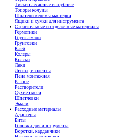
Тиски слесарные и трубные
Топоры колуны
Шпатели кельмы мастерки
Ящики и сумки для инструмента
Строительные и отделочные материалы
Герметики
Грунт-эмали
Грунтовки
Клей
Колеры
Краски
Лаки
Ленты, изоленты
Пена монтажная
Разное
Растворители
Сухие смеси
Шпатлевки
Эмали
Расходные материалы
Адаптеры
Биты
Головки для инструмента
Воротки, карданчики
Насадки, хвостовики