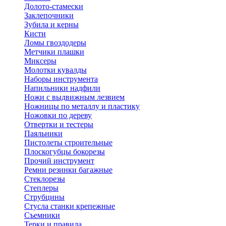
Долото-стамески
Заклепочники
Зубила и керны
Кисти
Ломы гвоздодеры
Метчики плашки
Миксеры
Молотки кувалды
Наборы инструмента
Напильники надфили
Ножи с выдвижным лезвием
Ножницы по металлу и пластику
Ножовки по дереву
Отвертки и тестеры
Паяльники
Пистолеты строительные
Плоскогубцы бокорезы
Прочий инструмент
Ремни резинки багажные
Стеклорезы
Степлеры
Струбцины
Стусла станки крепежные
Съемники
Терки и правила