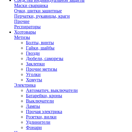
Средства индивидуальной защиты
Маски сварщика
Очки, щитки защитные
Перчатки, рукавицы, краги
Прочие
Респираторы
Хозтовары
Метизы
Болты, винты
Гайки, шайбы
Гвозди
Дюбели, саморезы
Заклепки
Прочие метизы
Уголки
Хомуты
Электрика
Автоматич. выключатели
Батарейки, кроны
Выключатели
Лампы
Прочая электрика
Розетки, вилки
Удлинители
Фонари