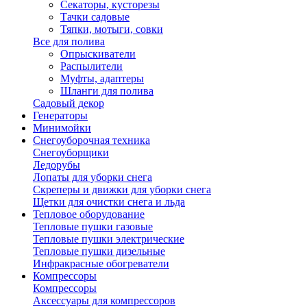
Секаторы, кусторезы
Тачки садовые
Тяпки, мотыги, совки
Все для полива
Опрыскиватели
Распылители
Муфты, адаптеры
Шланги для полива
Садовый декор
Генераторы
Минимойки
Снегоуборочная техника
Снегоуборщики
Ледорубы
Лопаты для уборки снега
Скреперы и движки для уборки снега
Щетки для очистки снега и льда
Тепловое оборудование
Тепловые пушки газовые
Тепловые пушки электрические
Тепловые пушки дизельные
Инфракрасные обогреватели
Компрессоры
Компрессоры
Аксессуары для компрессоров