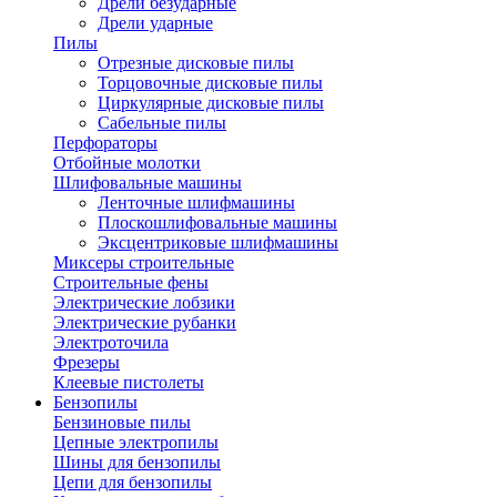
Дрели безударные
Дрели ударные
Пилы
Отрезные дисковые пилы
Торцовочные дисковые пилы
Циркулярные дисковые пилы
Сабельные пилы
Перфораторы
Отбойные молотки
Шлифовальные машины
Ленточные шлифмашины
Плоскошлифовальные машины
Эксцентриковые шлифмашины
Миксеры строительные
Строительные фены
Электрические лобзики
Электрические рубанки
Электроточила
Фрезеры
Клеевые пистолеты
Бензопилы
Бензиновые пилы
Цепные электропилы
Шины для бензопилы
Цепи для бензопилы