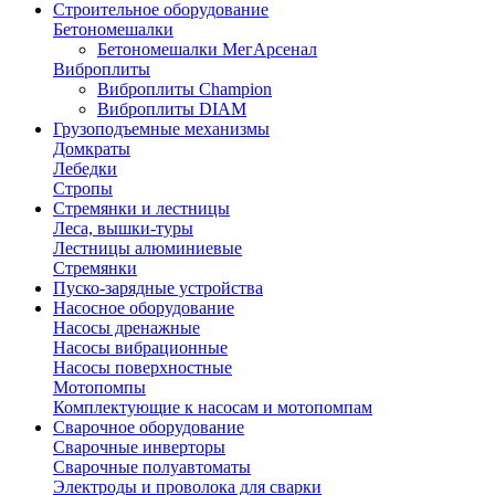
Строительное оборудование
Бетономешалки
Бетономешалки МегАрсенал
Виброплиты
Виброплиты Champion
Виброплиты DIAM
Грузоподъемные механизмы
Домкраты
Лебедки
Стропы
Стремянки и лестницы
Леса, вышки-туры
Лестницы алюминиевые
Стремянки
Пуско-зарядные устройства
Насосное оборудование
Насосы дренажные
Насосы вибрационные
Насосы поверхностные
Мотопомпы
Комплектующие к насосам и мотопомпам
Сварочное оборудование
Сварочные инверторы
Сварочные полуавтоматы
Электроды и проволока для сварки