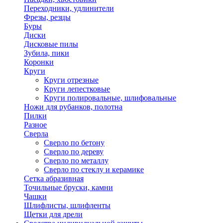
Переходники, удлинители
Фрезы, резцы
Буры
Диски
Дисковые пилы
Зубила, пики
Коронки
Круги
Круги отрезные
Круги лепестковые
Круги полировальные, шлифовальные
Ножи для рубанков, полотна
Пилки
Разное
Сверла
Сверло по бетону
Сверло по дереву
Сверло по металлу
Сверло по стеклу и керамике
Сетка абразивная
Точильные бруски, камни
Чашки
Шлифлисты, шлифленты
Щетки для дрели