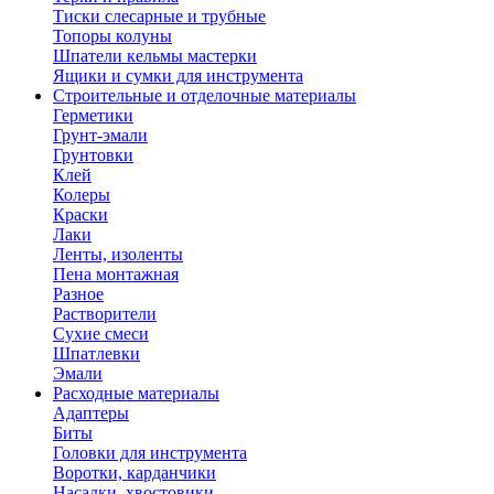
Тиски слесарные и трубные
Топоры колуны
Шпатели кельмы мастерки
Ящики и сумки для инструмента
Строительные и отделочные материалы
Герметики
Грунт-эмали
Грунтовки
Клей
Колеры
Краски
Лаки
Ленты, изоленты
Пена монтажная
Разное
Растворители
Сухие смеси
Шпатлевки
Эмали
Расходные материалы
Адаптеры
Биты
Головки для инструмента
Воротки, карданчики
Насадки, хвостовики