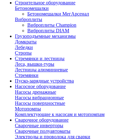
Строительное оборудование
Бетономешалки
Бетономешалки МегАрсенал
Виброплиты
Виброплиты Champion
Виброплиты DIAM
Грузоподъемные механизмы
Домкраты
Лебедки
Стропы
Стремянки и лестницы
Леса, вышки-туры
Лестницы алюминиевые
Стремянки
Пуско-зарядные устройства
Насосное оборудование
Насосы дренажные
Насосы вибрационные
Насосы поверхностные
Мотопомпы
Комплектующие к насосам и мотопомпам
Сварочное оборудование
Сварочные инверторы
Сварочные полуавтоматы
Электроды и проволока для сварки