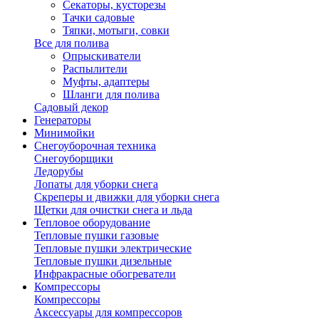
Секаторы, кусторезы
Тачки садовые
Тяпки, мотыги, совки
Все для полива
Опрыскиватели
Распылители
Муфты, адаптеры
Шланги для полива
Садовый декор
Генераторы
Минимойки
Снегоуборочная техника
Снегоуборщики
Ледорубы
Лопаты для уборки снега
Скреперы и движки для уборки снега
Щетки для очистки снега и льда
Тепловое оборудование
Тепловые пушки газовые
Тепловые пушки электрические
Тепловые пушки дизельные
Инфракрасные обогреватели
Компрессоры
Компрессоры
Аксессуары для компрессоров