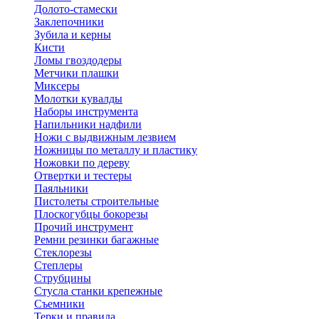
Долото-стамески
Заклепочники
Зубила и керны
Кисти
Ломы гвоздодеры
Метчики плашки
Миксеры
Молотки кувалды
Наборы инструмента
Напильники надфили
Ножи с выдвижным лезвием
Ножницы по металлу и пластику
Ножовки по дереву
Отвертки и тестеры
Паяльники
Пистолеты строительные
Плоскогубцы бокорезы
Прочий инструмент
Ремни резинки багажные
Стеклорезы
Степлеры
Струбцины
Стусла станки крепежные
Съемники
Терки и правила