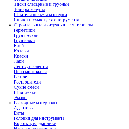
Тиски слесарные и трубные
Топоры колуны
Шпатели кельмы мастерки
Ящики и сумки для инструмента
Строительные и отделочные материалы
Герметики
Грунт-эмали
Грунтовки
Клей
Колеры
Краски
Лаки
Ленты, изоленты
Пена монтажная
Разное
Растворители
Сухие смеси
Шпатлевки
Эмали
Расходные материалы
Адаптеры
Биты
Головки для инструмента
Воротки, карданчики
Насадки, хвостовики