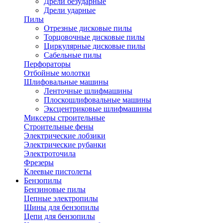
Дрели безударные
Дрели ударные
Пилы
Отрезные дисковые пилы
Торцовочные дисковые пилы
Циркулярные дисковые пилы
Сабельные пилы
Перфораторы
Отбойные молотки
Шлифовальные машины
Ленточные шлифмашины
Плоскошлифовальные машины
Эксцентриковые шлифмашины
Миксеры строительные
Строительные фены
Электрические лобзики
Электрические рубанки
Электроточила
Фрезеры
Клеевые пистолеты
Бензопилы
Бензиновые пилы
Цепные электропилы
Шины для бензопилы
Цепи для бензопилы