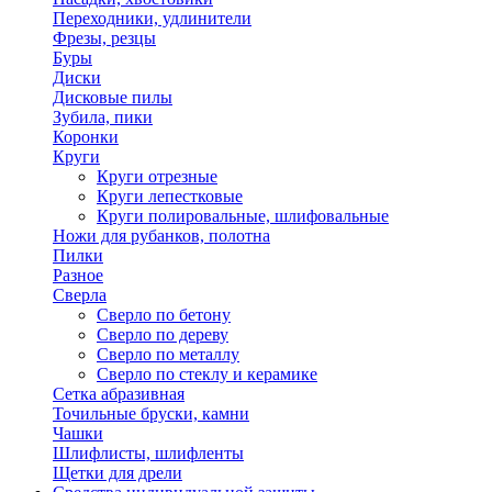
Переходники, удлинители
Фрезы, резцы
Буры
Диски
Дисковые пилы
Зубила, пики
Коронки
Круги
Круги отрезные
Круги лепестковые
Круги полировальные, шлифовальные
Ножи для рубанков, полотна
Пилки
Разное
Сверла
Сверло по бетону
Сверло по дереву
Сверло по металлу
Сверло по стеклу и керамике
Сетка абразивная
Точильные бруски, камни
Чашки
Шлифлисты, шлифленты
Щетки для дрели