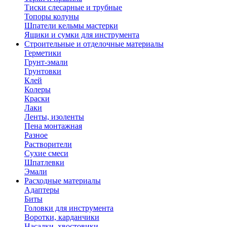
Тиски слесарные и трубные
Топоры колуны
Шпатели кельмы мастерки
Ящики и сумки для инструмента
Строительные и отделочные материалы
Герметики
Грунт-эмали
Грунтовки
Клей
Колеры
Краски
Лаки
Ленты, изоленты
Пена монтажная
Разное
Растворители
Сухие смеси
Шпатлевки
Эмали
Расходные материалы
Адаптеры
Биты
Головки для инструмента
Воротки, карданчики
Насадки, хвостовики