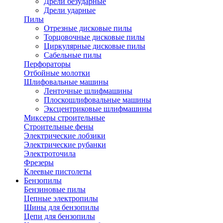
Дрели безударные
Дрели ударные
Пилы
Отрезные дисковые пилы
Торцовочные дисковые пилы
Циркулярные дисковые пилы
Сабельные пилы
Перфораторы
Отбойные молотки
Шлифовальные машины
Ленточные шлифмашины
Плоскошлифовальные машины
Эксцентриковые шлифмашины
Миксеры строительные
Строительные фены
Электрические лобзики
Электрические рубанки
Электроточила
Фрезеры
Клеевые пистолеты
Бензопилы
Бензиновые пилы
Цепные электропилы
Шины для бензопилы
Цепи для бензопилы