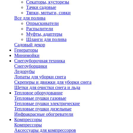
Секаторы, кусторезы
Тачки садовые
Тяпки, мотыги, совки
Все для полива
Опрыскиватели
Распылители
Муфты, адаптеры
Шланги для полива
Садовый декор
Генераторы
Минимойки
Снегоуборочная техника
Снегоуборщики
Ледорубы
Лопаты для уборки снега
Скреперы и движки для уборки снега
Щетки для очистки снега и льда
Тепловое оборудование
Тепловые пушки газовые
Тепловые пушки электрические
Тепловые пушки дизельные
Инфракрасные обогреватели
Компрессоры
Компрессоры
Аксессуары для компрессоров