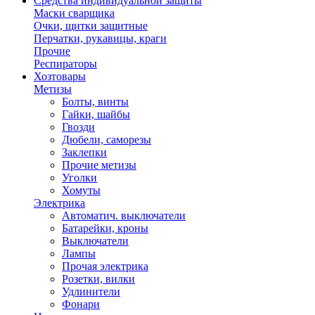
Средства индивидуальной защиты
Маски сварщика
Очки, щитки защитные
Перчатки, рукавицы, краги
Прочие
Респираторы
Хозтовары
Метизы
Болты, винты
Гайки, шайбы
Гвозди
Дюбели, саморезы
Заклепки
Прочие метизы
Уголки
Хомуты
Электрика
Автоматич. выключатели
Батарейки, кроны
Выключатели
Лампы
Прочая электрика
Розетки, вилки
Удлинители
Фонари