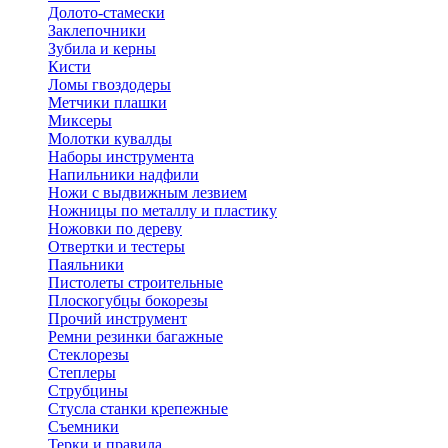
Долото-стамески
Заклепочники
Зубила и керны
Кисти
Ломы гвоздодеры
Метчики плашки
Миксеры
Молотки кувалды
Наборы инструмента
Напильники надфили
Ножи с выдвижным лезвием
Ножницы по металлу и пластику
Ножовки по дереву
Отвертки и тестеры
Паяльники
Пистолеты строительные
Плоскогубцы бокорезы
Прочий инструмент
Ремни резинки багажные
Стеклорезы
Степлеры
Струбцины
Стусла станки крепежные
Съемники
Терки и правила