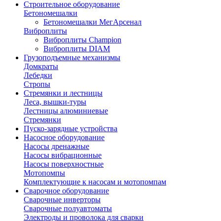
Строительное оборудование
Бетономешалки
Бетономешалки МегАрсенал
Виброплиты
Виброплиты Champion
Виброплиты DIAM
Грузоподъемные механизмы
Домкраты
Лебедки
Стропы
Стремянки и лестницы
Леса, вышки-туры
Лестницы алюминиевые
Стремянки
Пуско-зарядные устройства
Насосное оборудование
Насосы дренажные
Насосы вибрационные
Насосы поверхностные
Мотопомпы
Комплектующие к насосам и мотопомпам
Сварочное оборудование
Сварочные инверторы
Сварочные полуавтоматы
Электроды и проволока для сварки