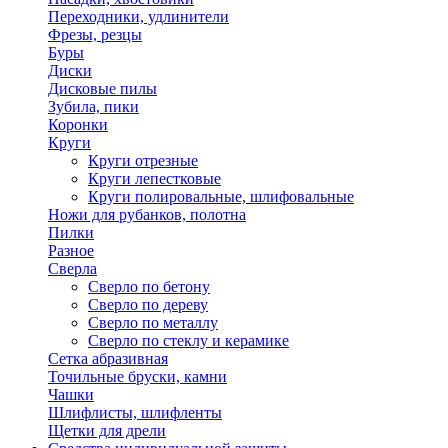
Переходники, удлинители
Фрезы, резцы
Буры
Диски
Дисковые пилы
Зубила, пики
Коронки
Круги
Круги отрезные
Круги лепестковые
Круги полировальные, шлифовальные
Ножи для рубанков, полотна
Пилки
Разное
Сверла
Сверло по бетону
Сверло по дереву
Сверло по металлу
Сверло по стеклу и керамике
Сетка абразивная
Точильные бруски, камни
Чашки
Шлифлисты, шлифленты
Щетки для дрели