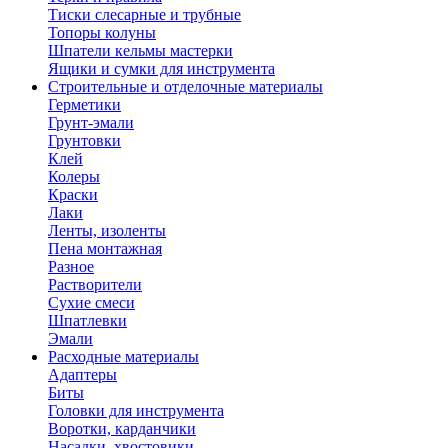
Тиски слесарные и трубные
Топоры колуны
Шпатели кельмы мастерки
Ящики и сумки для инструмента
Строительные и отделочные материалы
Герметики
Грунт-эмали
Грунтовки
Клей
Колеры
Краски
Лаки
Ленты, изоленты
Пена монтажная
Разное
Растворители
Сухие смеси
Шпатлевки
Эмали
Расходные материалы
Адаптеры
Биты
Головки для инструмента
Воротки, карданчики
Насадки, хвостовики