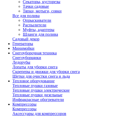
Секаторы, кусторезы
Тачки садовые
Тяпки, мотыги, совки
Все для полива
Опрыскиватели
Распылители
Муфты, адаптеры
Шланги для полива
Садовый декор
Генераторы
Минимойки
Снегоуборочная техника
Снегоуборщики
Ледорубы
Лопаты для уборки снега
Скреперы и движки для уборки снега
Щетки для очистки снега и льда
Тепловое оборудование
Тепловые пушки газовые
Тепловые пушки электрические
Тепловые пушки дизельные
Инфракрасные обогреватели
Компрессоры
Компрессоры
Аксессуары для компрессоров