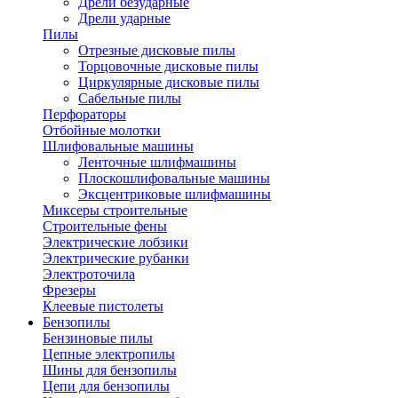
Дрели безударные
Дрели ударные
Пилы
Отрезные дисковые пилы
Торцовочные дисковые пилы
Циркулярные дисковые пилы
Сабельные пилы
Перфораторы
Отбойные молотки
Шлифовальные машины
Ленточные шлифмашины
Плоскошлифовальные машины
Эксцентриковые шлифмашины
Миксеры строительные
Строительные фены
Электрические лобзики
Электрические рубанки
Электроточила
Фрезеры
Клеевые пистолеты
Бензопилы
Бензиновые пилы
Цепные электропилы
Шины для бензопилы
Цепи для бензопилы