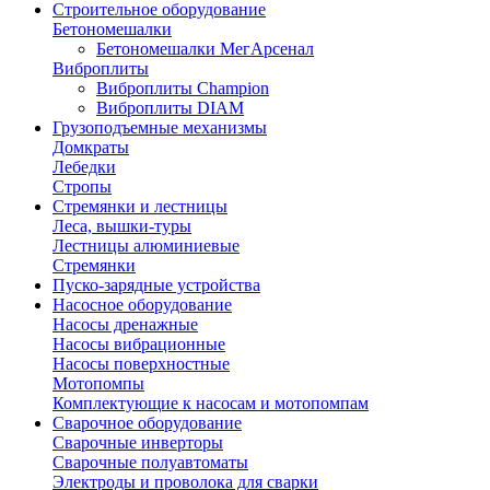
Строительное оборудование
Бетономешалки
Бетономешалки МегАрсенал
Виброплиты
Виброплиты Champion
Виброплиты DIAM
Грузоподъемные механизмы
Домкраты
Лебедки
Стропы
Стремянки и лестницы
Леса, вышки-туры
Лестницы алюминиевые
Стремянки
Пуско-зарядные устройства
Насосное оборудование
Насосы дренажные
Насосы вибрационные
Насосы поверхностные
Мотопомпы
Комплектующие к насосам и мотопомпам
Сварочное оборудование
Сварочные инверторы
Сварочные полуавтоматы
Электроды и проволока для сварки