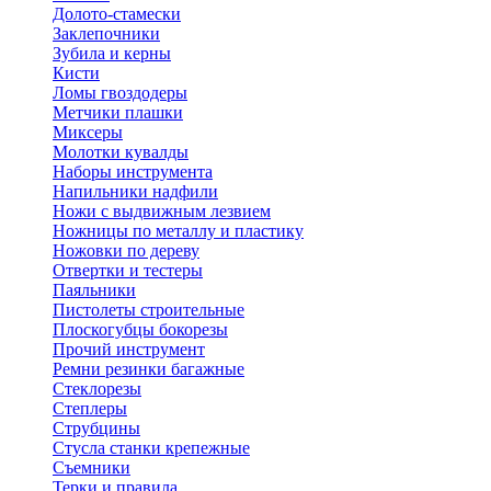
Долото-стамески
Заклепочники
Зубила и керны
Кисти
Ломы гвоздодеры
Метчики плашки
Миксеры
Молотки кувалды
Наборы инструмента
Напильники надфили
Ножи с выдвижным лезвием
Ножницы по металлу и пластику
Ножовки по дереву
Отвертки и тестеры
Паяльники
Пистолеты строительные
Плоскогубцы бокорезы
Прочий инструмент
Ремни резинки багажные
Стеклорезы
Степлеры
Струбцины
Стусла станки крепежные
Съемники
Терки и правила