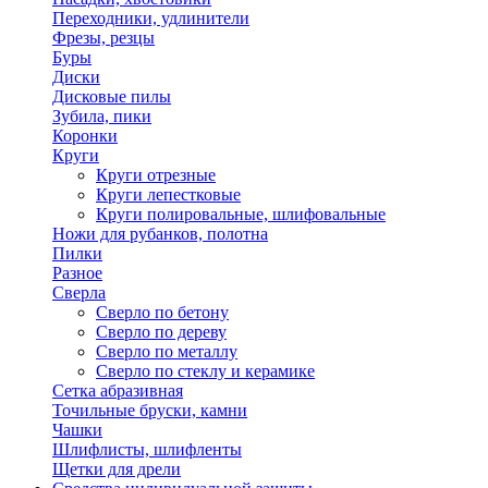
Переходники, удлинители
Фрезы, резцы
Буры
Диски
Дисковые пилы
Зубила, пики
Коронки
Круги
Круги отрезные
Круги лепестковые
Круги полировальные, шлифовальные
Ножи для рубанков, полотна
Пилки
Разное
Сверла
Сверло по бетону
Сверло по дереву
Сверло по металлу
Сверло по стеклу и керамике
Сетка абразивная
Точильные бруски, камни
Чашки
Шлифлисты, шлифленты
Щетки для дрели