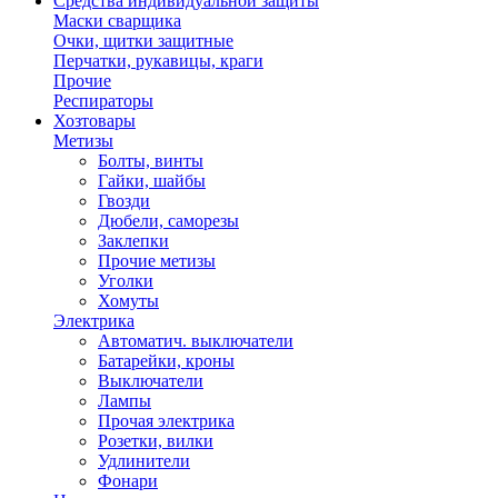
Средства индивидуальной защиты
Маски сварщика
Очки, щитки защитные
Перчатки, рукавицы, краги
Прочие
Респираторы
Хозтовары
Метизы
Болты, винты
Гайки, шайбы
Гвозди
Дюбели, саморезы
Заклепки
Прочие метизы
Уголки
Хомуты
Электрика
Автоматич. выключатели
Батарейки, кроны
Выключатели
Лампы
Прочая электрика
Розетки, вилки
Удлинители
Фонари