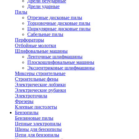
Дрели безударные
Дрели ударные
Пилы
Отрезные дисковые пилы
Торцовочные дисковые пилы
Циркулярные дисковые пилы
Сабельные пилы
Перфораторы
Отбойные молотки
Шлифовальные машины
Ленточные шлифмашины
Плоскошлифовальные машины
Эксцентриковые шлифмашины
Миксеры строительные
Строительные фены
Электрические лобзики
Электрические рубанки
Электроточила
Фрезеры
Клеевые пистолеты
Бензопилы
Бензиновые пилы
Цепные электропилы
Шины для бензопилы
Цепи для бензопилы