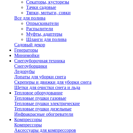
Секаторы, кусторезы
Тачки садовые
Тяпки, мотыги, совки
Все для полива
Опрыскиватели
Распылители
Муфты, адаптеры
Шланги для полива
Садовый декор
Генераторы
Минимойки
Снегоуборочная техника
Снегоуборщики
Ледорубы
Лопаты для уборки снега
Скреперы и движки для уборки снега
Щетки для очистки снега и льда
Тепловое оборудование
Тепловые пушки газовые
Тепловые пушки электрические
Тепловые пушки дизельные
Инфракрасные обогреватели
Компрессоры
Компрессоры
Аксессуары для компрессоров