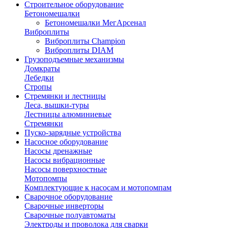
Строительное оборудование
Бетономешалки
Бетономешалки МегАрсенал
Виброплиты
Виброплиты Champion
Виброплиты DIAM
Грузоподъемные механизмы
Домкраты
Лебедки
Стропы
Стремянки и лестницы
Леса, вышки-туры
Лестницы алюминиевые
Стремянки
Пуско-зарядные устройства
Насосное оборудование
Насосы дренажные
Насосы вибрационные
Насосы поверхностные
Мотопомпы
Комплектующие к насосам и мотопомпам
Сварочное оборудование
Сварочные инверторы
Сварочные полуавтоматы
Электроды и проволока для сварки