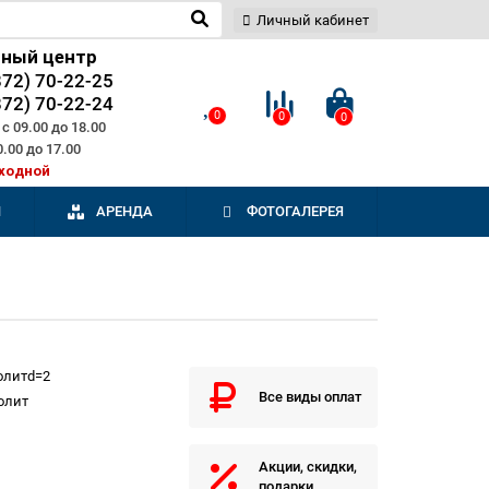
Личный кабинет
сный центр
872) 70-22-25
872) 70-22-24
0
0
0
с 09.00 до 18.00
0.00 до 17.00
ходной
И
АРЕНДА
ФОТОГАЛЕРЕЯ
олитd=2
Все виды оплат
олит
Акции, скидки,
подарки