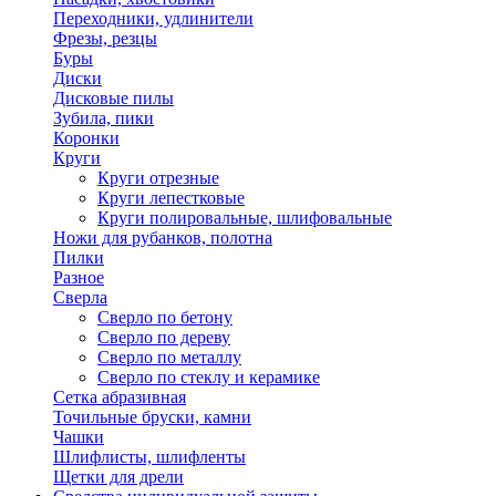
Переходники, удлинители
Фрезы, резцы
Буры
Диски
Дисковые пилы
Зубила, пики
Коронки
Круги
Круги отрезные
Круги лепестковые
Круги полировальные, шлифовальные
Ножи для рубанков, полотна
Пилки
Разное
Сверла
Сверло по бетону
Сверло по дереву
Сверло по металлу
Сверло по стеклу и керамике
Сетка абразивная
Точильные бруски, камни
Чашки
Шлифлисты, шлифленты
Щетки для дрели