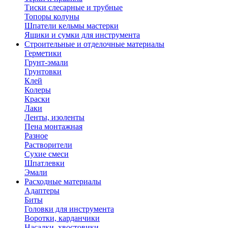
Тиски слесарные и трубные
Топоры колуны
Шпатели кельмы мастерки
Ящики и сумки для инструмента
Строительные и отделочные материалы
Герметики
Грунт-эмали
Грунтовки
Клей
Колеры
Краски
Лаки
Ленты, изоленты
Пена монтажная
Разное
Растворители
Сухие смеси
Шпатлевки
Эмали
Расходные материалы
Адаптеры
Биты
Головки для инструмента
Воротки, карданчики
Насадки, хвостовики