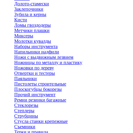
Долото-стамески
Заклепочники
Зубила и керны
Кисти
Ломы гвоздодеры
Метчики плашки
Миксеры
Молотки кувалды
Наборы инструмента
Напильники надфили
Ножи с выдвижным лезвием
Ножницы по металлу и пластику
Ножовки по дереву
Отвертки и тестеры
Паяльники
Пистолеты строительные
Плоскогубцы бокорезы
Прочий инструмент
Ремни резинки багажные
Стеклорезы
Степлеры
Струбцины
Стусла станки крепежные
Съемники
Терки и правила