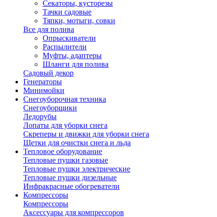
Секаторы, кусторезы
Тачки садовые
Тяпки, мотыги, совки
Все для полива
Опрыскиватели
Распылители
Муфты, адаптеры
Шланги для полива
Садовый декор
Генераторы
Минимойки
Снегоуборочная техника
Снегоуборщики
Ледорубы
Лопаты для уборки снега
Скреперы и движки для уборки снега
Щетки для очистки снега и льда
Тепловое оборудование
Тепловые пушки газовые
Тепловые пушки электрические
Тепловые пушки дизельные
Инфракрасные обогреватели
Компрессоры
Компрессоры
Аксессуары для компрессоров