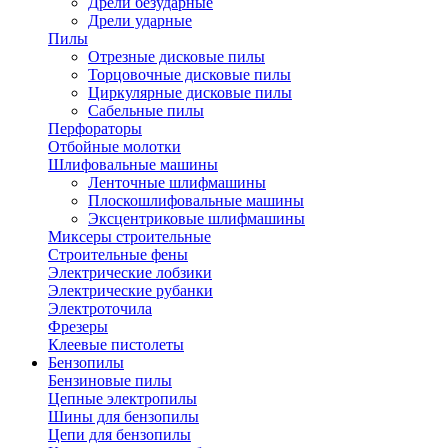
Дрели безударные
Дрели ударные
Пилы
Отрезные дисковые пилы
Торцовочные дисковые пилы
Циркулярные дисковые пилы
Сабельные пилы
Перфораторы
Отбойные молотки
Шлифовальные машины
Ленточные шлифмашины
Плоскошлифовальные машины
Эксцентриковые шлифмашины
Миксеры строительные
Строительные фены
Электрические лобзики
Электрические рубанки
Электроточила
Фрезеры
Клеевые пистолеты
Бензопилы
Бензиновые пилы
Цепные электропилы
Шины для бензопилы
Цепи для бензопилы