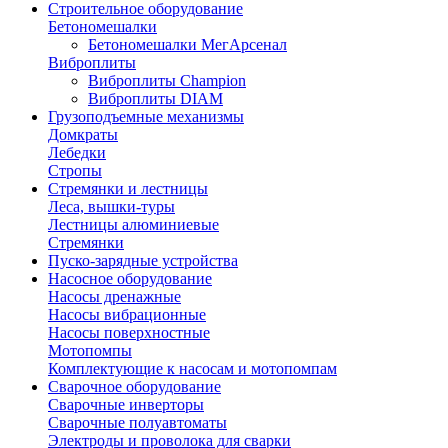
Строительное оборудование
Бетономешалки
Бетономешалки МегАрсенал
Виброплиты
Виброплиты Champion
Виброплиты DIAM
Грузоподъемные механизмы
Домкраты
Лебедки
Стропы
Стремянки и лестницы
Леса, вышки-туры
Лестницы алюминиевые
Стремянки
Пуско-зарядные устройства
Насосное оборудование
Насосы дренажные
Насосы вибрационные
Насосы поверхностные
Мотопомпы
Комплектующие к насосам и мотопомпам
Сварочное оборудование
Сварочные инверторы
Сварочные полуавтоматы
Электроды и проволока для сварки