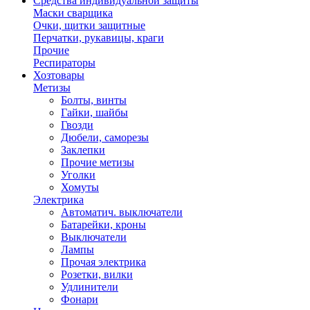
Средства индивидуальной защиты
Маски сварщика
Очки, щитки защитные
Перчатки, рукавицы, краги
Прочие
Респираторы
Хозтовары
Метизы
Болты, винты
Гайки, шайбы
Гвозди
Дюбели, саморезы
Заклепки
Прочие метизы
Уголки
Хомуты
Электрика
Автоматич. выключатели
Батарейки, кроны
Выключатели
Лампы
Прочая электрика
Розетки, вилки
Удлинители
Фонари