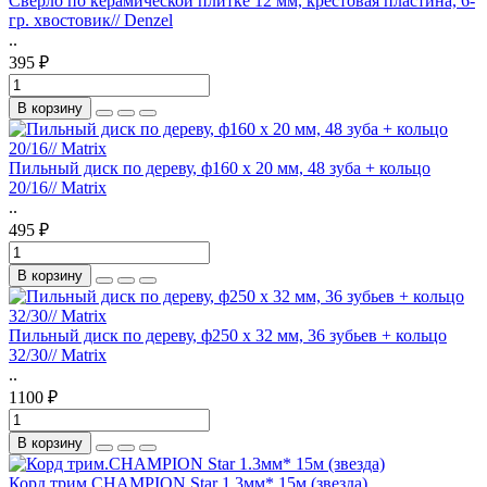
Сверло по керамической плитке 12 мм, крестовая пластина, 6-
гр. хвостовик// Denzel
..
395 ₽
В корзину
Пильный диск по дереву, ф160 х 20 мм, 48 зуба + кольцо
20/16// Matrix
..
495 ₽
В корзину
Пильный диск по дереву, ф250 х 32 мм, 36 зубьев + кольцо
32/30// Matrix
..
1100 ₽
В корзину
Корд трим.CHAMPION Star 1.3мм* 15м (звезда)