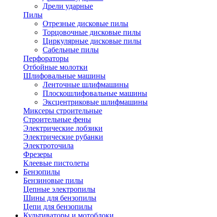
Дрели ударные
Пилы
Отрезные дисковые пилы
Торцовочные дисковые пилы
Циркулярные дисковые пилы
Сабельные пилы
Перфораторы
Отбойные молотки
Шлифовальные машины
Ленточные шлифмашины
Плоскошлифовальные машины
Эксцентриковые шлифмашины
Миксеры строительные
Строительные фены
Электрические лобзики
Электрические рубанки
Электроточила
Фрезеры
Клеевые пистолеты
Бензопилы
Бензиновые пилы
Цепные электропилы
Шины для бензопилы
Цепи для бензопилы
Культиваторы и мотоблоки