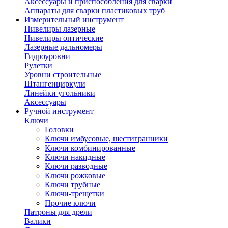
Аксессуары и приспособления для сварки
Аппараты для сварки пластиковых труб
Измерительный инструмент
Нивелиры лазерные
Нивелиры оптические
Лазерные дальномеры
Гидроуровни
Рулетки
Уровни строительные
Штангенциркули
Линейки угольники
Аксессуары
Ручной инструмент
Ключи
Головки
Ключи имбусовые, шестигранники
Ключи комбинированные
Ключи накидные
Ключи разводные
Ключи рожковые
Ключи трубные
Ключи-трещетки
Прочие ключи
Патроны для дрели
Валики