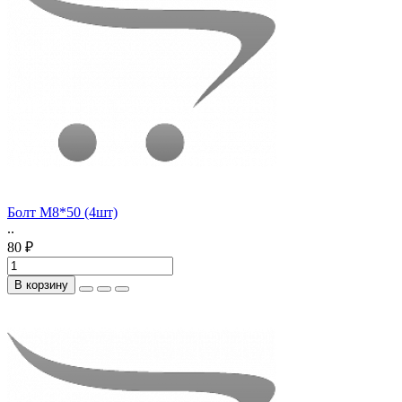
Болт М8*50 (4шт)
..
80 ₽
В корзину