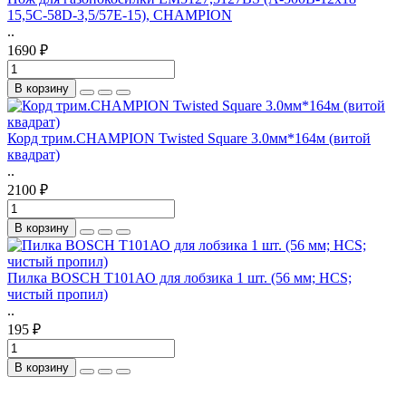
15,5C-58D-3,5/57E-15), CHAMPION
..
1690 ₽
В корзину
Корд трим.CHAMPION Twisted Square 3.0мм*164м (витой
квадрат)
..
2100 ₽
В корзину
Пилка BOSCH T101АО для лобзика 1 шт. (56 мм; HCS;
чистый пропил)
..
195 ₽
В корзину