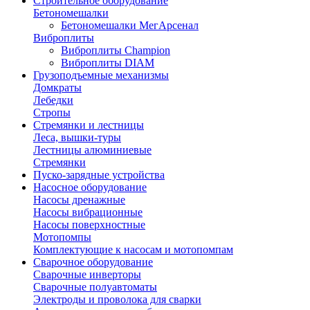
Строительное оборудование
Бетономешалки
Бетономешалки МегАрсенал
Виброплиты
Виброплиты Champion
Виброплиты DIAM
Грузоподъемные механизмы
Домкраты
Лебедки
Стропы
Стремянки и лестницы
Леса, вышки-туры
Лестницы алюминиевые
Стремянки
Пуско-зарядные устройства
Насосное оборудование
Насосы дренажные
Насосы вибрационные
Насосы поверхностные
Мотопомпы
Комплектующие к насосам и мотопомпам
Сварочное оборудование
Сварочные инверторы
Сварочные полуавтоматы
Электроды и проволока для сварки