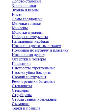
Долото-стамески
Заклепочники
Зубила и керны
Кисти
Ломы гвоздодеры
Метчики плашки
Миксеры
Молотки кувалды
Наборы инструмента
Напильники надфили
Ножи с выдвижным лезвием
Ножницы по металлу и пластику
Ножовки по дереву
Отвертки и тестеры
Паяльники
Пистолеты строительные
Плоскогубцы бокорезы
Прочий инструмент
Ремни резинки багажные
Стеклорезы
Степлеры
Струбцины
Стусла станки крепежные
Съемники
Терки и правила