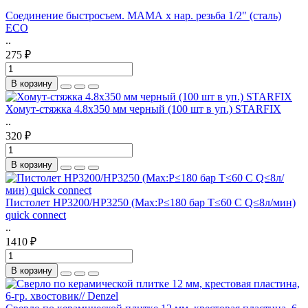
Соединение быстросъем. МАМА х нар. резьба 1/2" (сталь)
ECO
..
275 ₽
В корзину
Хомут-стяжка 4.8х350 мм черный (100 шт в уп.) STARFIX
..
320 ₽
В корзину
Пистолет HP3200/HP3250 (Мах:Р≤180 бар Т≤60 С Q≤8л/мин)
quick connect
..
1410 ₽
В корзину