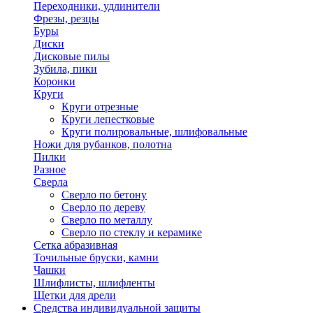
Переходники, удлинители
Фрезы, резцы
Буры
Диски
Дисковые пилы
Зубила, пики
Коронки
Круги
Круги отрезные
Круги лепестковые
Круги полировальные, шлифовальные
Ножи для рубанков, полотна
Пилки
Разное
Сверла
Сверло по бетону
Сверло по дереву
Сверло по металлу
Сверло по стеклу и керамике
Сетка абразивная
Точильные бруски, камни
Чашки
Шлифлисты, шлифленты
Щетки для дрели
Средства индивидуальной защиты