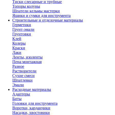
Тиски слесарные и трубные
Топоры колуны
Шпатели кельмы мастерки
Ящики и сумки для инструмента
Строительные и отделочные материалы
Герметики
Грунт-эмали
Грунтовки
Клей
Колеры
Краски
Лаки
Ленты, изоленты
Пена монтажная
Разное
Растворители
Сухие смеси
Шпатлевки
Эмали
Расходные материалы
Адаптеры
Биты
Головки для инструмента
Воротки, карданчики
Насадки, хвостовики