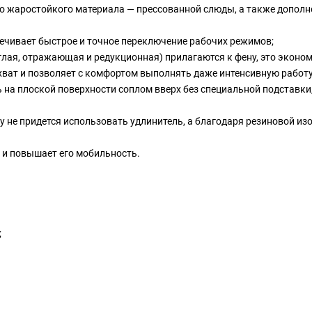
ого жаростойкого материала — прессованной слюды, а также допол
печивает быстрое и точное переключение рабочих режимов;
углая, отражающая и редукционная) прилагаются к фену, это эконом
хват и позволяет с комфортом выполнять даже интенсивную работу
ь на плоской поверхности соплом вверх без специальной подставк
му не придется использовать удлинитель, а благодаря резиновой и
 и повышает его мобильность.
;