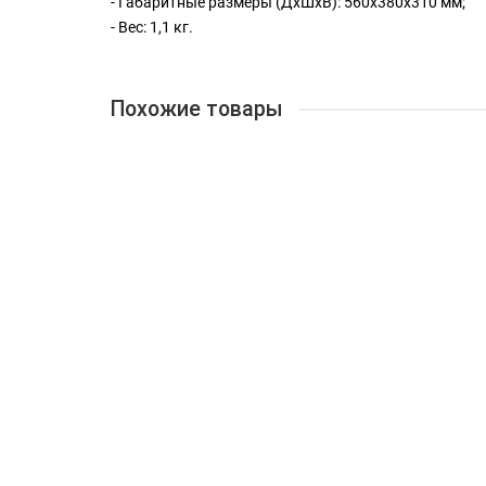
- Габаритные размеры (ДхШхВ): 560х380х310 мм;
- Вес: 1,1 кг.
Похожие товары
УШМ-125/900 Интерскол
3500 ₽
В корзину