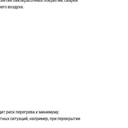
и снятия лакокрасочных покрытий, сварки
его воздуха.
дит риск перегрева к минимуму;
тных ситуаций, например, при перекрытии