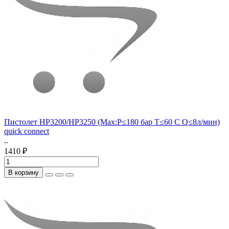
Пистолет HP3200/HP3250 (Мах:Р≤180 бар Т≤60 С Q≤8л/мин)
quick connect
..
1410 ₽
В корзину