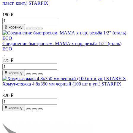
пласт. конт.) STARFIX
..
180 ₽
В корзину
Соединение быстросъем. МАМА х нар. резьба 1/2" (сталь)
ECO
..
275 ₽
В корзину
Хомут-стяжка 4.8х350 мм черный (100 шт в уп.) STARFIX
..
320 ₽
В корзину