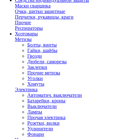
Средства индивидуальной защиты
Маски сварщика
Очки, щитки защитные
Перчатки, рукавицы, краги
Прочие
Респираторы
Хозтовары
Метизы
Болты, винты
Гайки, шайбы
Гвозди
Дюбели, саморезы
Заклепки
Прочие метизы
Уголки
Хомуты
Электрика
Автоматич. выключатели
Батарейки, кроны
Выключатели
Лампы
Прочая электрика
Розетки, вилки
Удлинители
Фонари