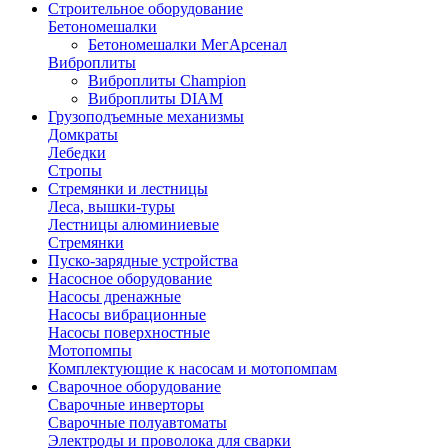
Строительное оборудование
Бетономешалки
Бетономешалки МегАрсенал
Виброплиты
Виброплиты Champion
Виброплиты DIAM
Грузоподъемные механизмы
Домкраты
Лебедки
Стропы
Стремянки и лестницы
Леса, вышки-туры
Лестницы алюминиевые
Стремянки
Пуско-зарядные устройства
Насосное оборудование
Насосы дренажные
Насосы вибрационные
Насосы поверхностные
Мотопомпы
Комплектующие к насосам и мотопомпам
Сварочное оборудование
Сварочные инверторы
Сварочные полуавтоматы
Электроды и проволока для сварки