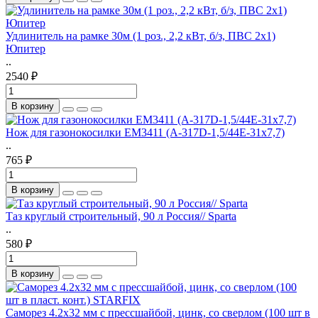
Удлинитель на рамке 30м (1 роз., 2,2 кВт, б/з, ПВС 2х1)
Юпитер
..
2540 ₽
В корзину
Нож для газонокосилки EM3411 (A-317D-1,5/44E-31х7,7)
..
765 ₽
В корзину
Таз круглый строительный, 90 л Россия// Sparta
..
580 ₽
В корзину
Саморез 4.2х32 мм с прессшайбой, цинк, со сверлом (100 шт в