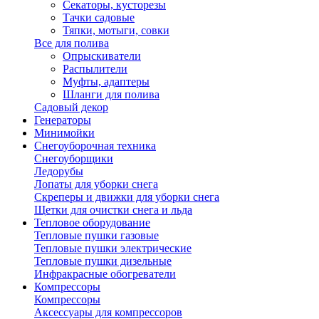
Секаторы, кусторезы
Тачки садовые
Тяпки, мотыги, совки
Все для полива
Опрыскиватели
Распылители
Муфты, адаптеры
Шланги для полива
Садовый декор
Генераторы
Минимойки
Снегоуборочная техника
Снегоуборщики
Ледорубы
Лопаты для уборки снега
Скреперы и движки для уборки снега
Щетки для очистки снега и льда
Тепловое оборудование
Тепловые пушки газовые
Тепловые пушки электрические
Тепловые пушки дизельные
Инфракрасные обогреватели
Компрессоры
Компрессоры
Аксессуары для компрессоров