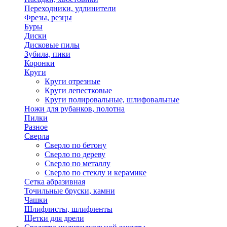
Переходники, удлинители
Фрезы, резцы
Буры
Диски
Дисковые пилы
Зубила, пики
Коронки
Круги
Круги отрезные
Круги лепестковые
Круги полировальные, шлифовальные
Ножи для рубанков, полотна
Пилки
Разное
Сверла
Сверло по бетону
Сверло по дереву
Сверло по металлу
Сверло по стеклу и керамике
Сетка абразивная
Точильные бруски, камни
Чашки
Шлифлисты, шлифленты
Щетки для дрели