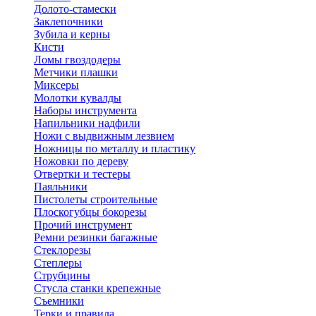
Долото-стамески
Заклепочники
Зубила и керны
Кисти
Ломы гвоздодеры
Метчики плашки
Миксеры
Молотки кувалды
Наборы инструмента
Напильники надфили
Ножи с выдвижным лезвием
Ножницы по металлу и пластику
Ножовки по дереву
Отвертки и тестеры
Паяльники
Пистолеты строительные
Плоскогубцы бокорезы
Прочий инструмент
Ремни резинки багажные
Стеклорезы
Степлеры
Струбцины
Стусла станки крепежные
Съемники
Терки и правила