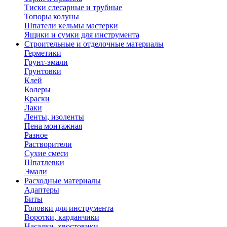
Тиски слесарные и трубные
Топоры колуны
Шпатели кельмы мастерки
Ящики и сумки для инструмента
Строительные и отделочные материалы
Герметики
Грунт-эмали
Грунтовки
Клей
Колеры
Краски
Лаки
Ленты, изоленты
Пена монтажная
Разное
Растворители
Сухие смеси
Шпатлевки
Эмали
Расходные материалы
Адаптеры
Биты
Головки для инструмента
Воротки, карданчики
Насадки, хвостовики