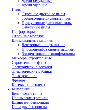
Дрели безударные
Дрели ударные
Пилы
Отрезные дисковые пилы
Торцовочные дисковые пилы
Циркулярные дисковые пилы
Сабельные пилы
Перфораторы
Отбойные молотки
Шлифовальные машины
Ленточные шлифмашины
Плоскошлифовальные машины
Эксцентриковые шлифмашины
Миксеры строительные
Строительные фены
Электрические лобзики
Электрические рубанки
Электроточила
Фрезеры
Клеевые пистолеты
Бензопилы
Бензиновые пилы
Цепные электропилы
Шины для бензопилы
Цепи для бензопилы